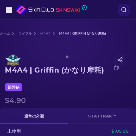
ピストル
ホーム
ライフル
M4A4
M4A4 | GRIFFIN (かなり摩耗)
中級
Media of
M4A4 | Griffin (かなり摩耗)
ライフル
M4A4 | Griffin (かなり摩耗)
スナイパーライフル
ナイフ
部外秘
$4.90
グローブ
ケース
通常の外観
STATTRAK™
未使用
その他
$105.86