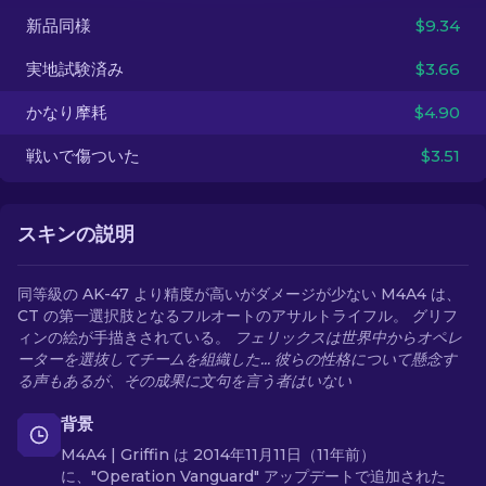
新品同様
$9.34
JA
実地試験済み
$3.66
かなり摩耗
$4.90
戦いで傷ついた
$3.51
スキンの説明
同等級の AK-47 より精度が高いがダメージが少ない M4A4 は、
CT の第一選択肢となるフルオートのアサルトライフル。 グリフ
ィンの絵が手描きされている。
フェリックスは世界中からオペレ
ーターを選抜してチームを組織した... 彼らの性格について懸念す
る声もあるが、その成果に文句を言う者はいない
背景
M4A4 | Griffin は 2014年11月11日（11年前）
に、"Operation Vanguard" アップデートで追加された