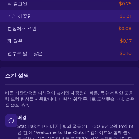
막 출고된
$0.75
KO
거의 깨끗한
$0.21
현장에서 쓰인
$0.08
꽤 닳은
$0.17
전투로 닳고 닳은
$0.10
스킨 설명
비존 기관단총은 피해력이 낮지만 재장전이 빠른, 특수 제작한 고용
량 드럼 탄창을 사용합니다. 파란색 위장 무늬로 도색했습니다.
소란
을 일으켜라!
배경
StatTrak™ PP 비존 | 밤의 폭동은(는) 2018년 2월 14일 (8
년 전)에 "Welcome to the Clutch" 업데이트와 함께 출시
된 클러치 상자 상자의 일부로 CS2에 처음 등장했습니다. 디