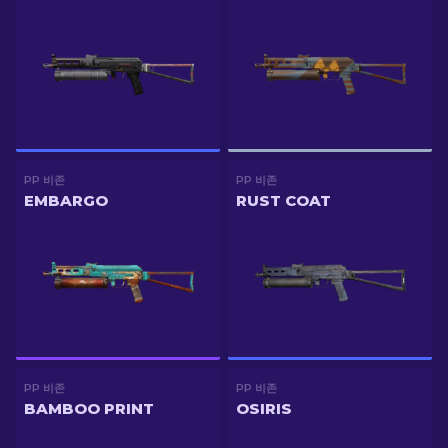
PP 비존
PP 비존
EMBARGO
RUST COAT
PP 비존
PP 비존
BAMBOO PRINT
OSIRIS