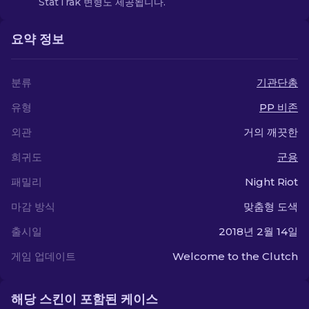
StatTrak 변형도 제공됩니다.
요약 정보
분류
기관단총
유형
PP 비존
외관
거의 깨끗한
희귀도
군용
패밀리
Night Riot
마감 방식
맞춤형 도색
출시일
2018년 2월 14일
게임 업데이트
Welcome to the Clutch
해당 스킨이 포함된 케이스