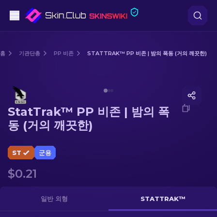
권총
홈
기관단총
PP 비존
STATTRAK™ PP 비존 | 밤의 폭동 (거의 깨끗한)
중간 등급
Media of
StatTrak™ PP 비존 | 밤의 폭동 (거의 깨끗한)
돌격소총
StatTrak™ PP 비존 | 밤의 폭
저격소총
동 (거의 깨끗한)
칼
ST
군용
장갑
$0.21
케이스
일반 외형
STATTRAK™
기타