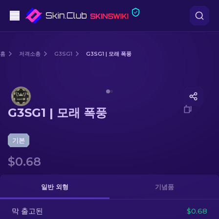
권총
홈
저격소총
G3SG1
G3SG1 | 모래 폭풍
중간 등급
Media of
G3SG1 | 모래 폭풍
돌격소총
G3SG1 | 모래 폭풍
저격소총
칼
기본
$0.68
장갑
케이스
일반 외형
기념품
막 출고된
기타
$0.68