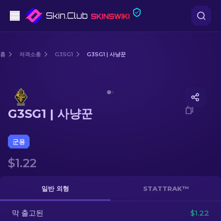
권총
홈
저격소총
G3SG1
G3SG1 | 사냥꾼
중간 등급
Media of
G3SG1 | 사냥꾼
돌격소총
G3SG1 | 사냥꾼
저격소총
칼
군용
$1.22
장갑
케이스
일반 외형
STATTRAK™
막 출고된
기타
$1.22