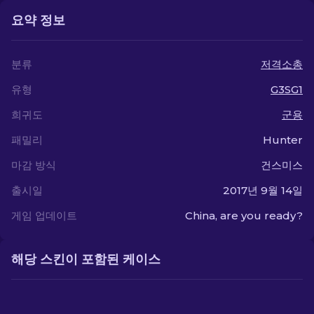
요약 정보
분류
저격소총
유형
G3SG1
희귀도
군용
패밀리
Hunter
마감 방식
건스미스
출시일
2017년 9월 14일
게임 업데이트
China, are you ready?
해당 스킨이 포함된 케이스