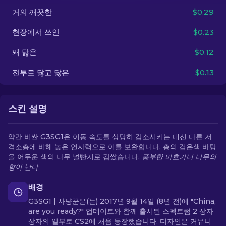
거의 깨끗한
$0.29
KO
현장에서 쓰인
$0.23
꽤 닳은
$0.12
전투로 닳고 닳은
$0.13
스킨 설명
약간 비싼 G3SG1은 이동 속도를 상당히 감소시키는 대신 다른 저
격소총에 비해 높은 연사력으로 이를 보완합니다. 총의 검은색 바탕
을 어두운 색의 나무 널빤지로 감쌌습니다.
풍부한 마호가니 나무의
향이 난다
배경
G3SG1 | 사냥꾼은(는) 2017년 9월 14일 (8년 전)에 "China,
are you ready?" 업데이트와 함께 출시된 스펙트럼 2 상자
상자의 일부로 CS2에 처음 등장했습니다. 디자인은 커뮤니