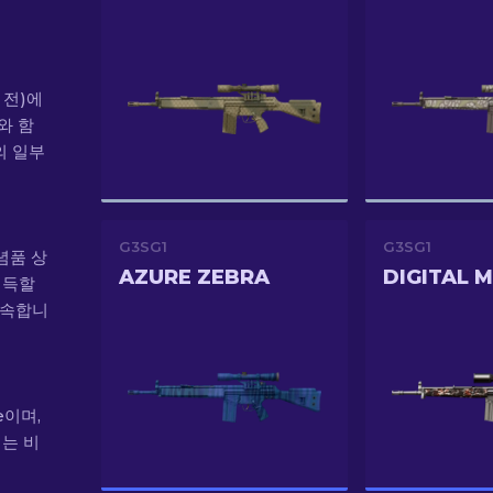
년 전)에
트와 함
의 일부
G3SG1
G3SG1
기념품 상
AZURE ZEBRA
DIGITAL 
획득할
 속합니
e이며,
이는 비