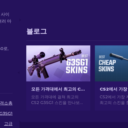
3 사이
여러 마
블로그
60로,
모든 가격대에서 최고의 CS2 G3SG1 스킨
모든 가격대에 걸쳐 최고의
CS2에서 가장 
CS2 G3SG1 스킨을 만나보세
최고의 스킨을 
격소총
요! 자동 스나이퍼 라이플을 위
문가의 선택으로
G3SG1
한 외관 업그레이드를 할 수 있
게 CS2 스타
는 완벽한 스킨을 찾으려면 전
하세요.
고급
문가 순위를 살펴보세요.