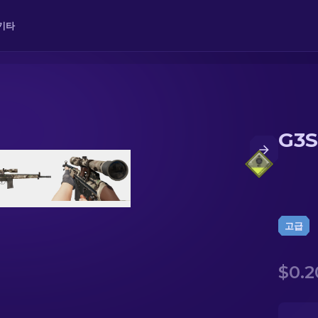
기타
G3S
고급
$0.2