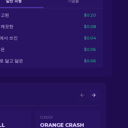
일반 외형
기념품
출고된
$0.20
 깨끗한
$0.08
에서 쓰인
$0.04
닳은
$0.06
로 닳고 닳은
$0.06
G3SG1
LL
ORANGE CRASH