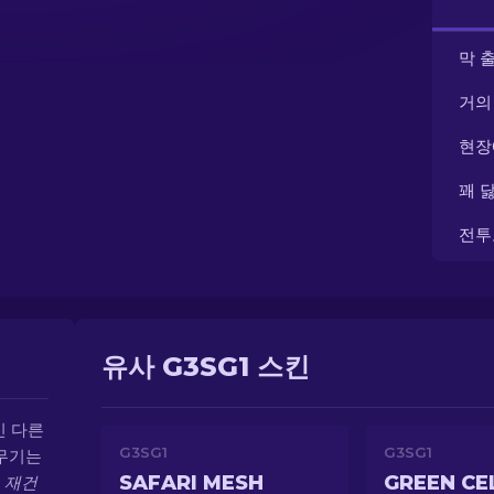
막 
거의
현장
꽤 
전투
유사 G3SG1 스킨
신 다른
G3SG1
G3SG1
 무기는
SAFARI MESH
GREEN CE
.
재건