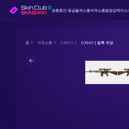
권총
중간 등급
돌격소총
저격소총
칼
장갑
케이스
홈
저격소총
G3SG1
G3SG1 | 얼룩 위장
Media of
G3SG1 | 얼룩 위장