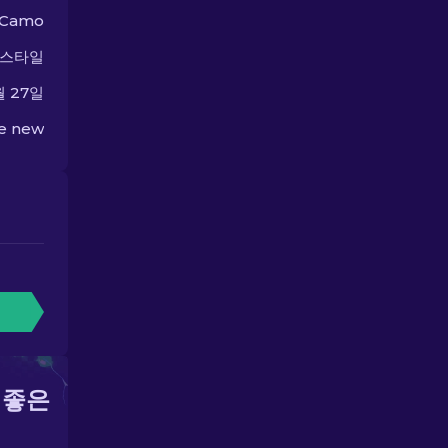
iCamo
 스타일
월 27일
he new
 좋은