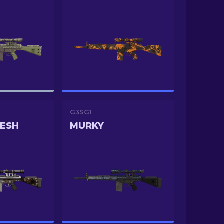
G3SG1
MESH
MURKY