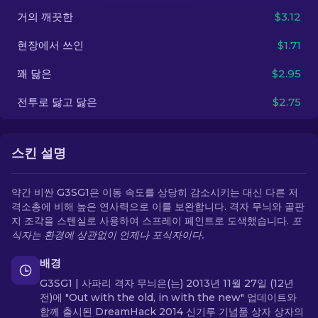
거의 깨끗한
$3.12
KO
현장에서 쓰인
$1.71
꽤 닳은
$2.95
전투로 닳고 닳은
$2.75
스킨 설명
약간 비싼 G3SG1은 이동 속도를 상당히 감소시키는 대신 다른 저
격소총에 비해 높은 연사력으로 이를 보완합니다. 격자 무늬와 골판
지 조각을 스텐실로 사용하여 스프레이 페인트로 도색했습니다.
포
식자는 환경에 상관없이 언제나 포식자이다.
배경
G3SG1 | 사파리 격자 무늬은(는) 2013년 11월 27일 (12년
전)에 "Out with the old, in with the new" 업데이트와
함께 출시된 DreamHack 2014 신기루 기념품 상자 상자의