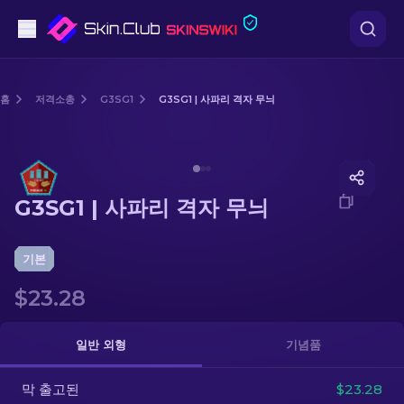
권총
홈
저격소총
G3SG1
G3SG1 | 사파리 격자 무늬
중간 등급
Media of
G3SG1 | 사파리 격자 무늬
돌격소총
G3SG1 | 사파리 격자 무늬
저격소총
칼
기본
$23.28
장갑
케이스
일반 외형
기념품
막 출고된
기타
$23.28