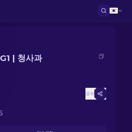
G1 | 청사과
공유
6