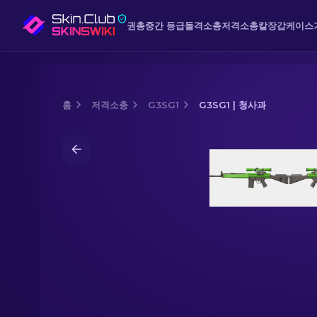
권총
중간 등급
돌격소총
저격소총
칼
장갑
케이스
홈
저격소총
G3SG1
G3SG1 | 청사과
Media of
G3SG1 | 청사과