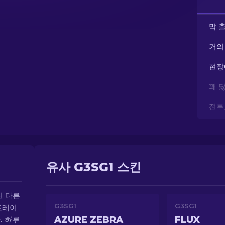
막 
거의
현장
꽤 
전투
유사 G3SG1 스킨
신 다른
G3SG1
G3SG1
프레이
AZURE ZEBRA
FLUX
.
하루