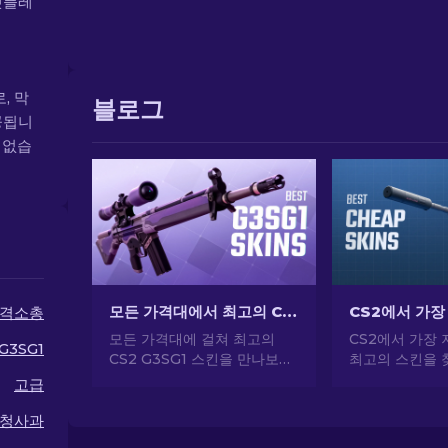
켓플레
, 막
블로그
공됩니
이 없습
모든 가격대에서 최고의 CS2 G3SG1 스킨
격소총
모든 가격대에 걸쳐 최고의
CS2에서 가장 
G3SG1
CS2 G3SG1 스킨을 만나보세
최고의 스킨을 
요! 자동 스나이퍼 라이플을 위
문가의 선택으로
고급
한 외관 업그레이드를 할 수 있
게 CS2 스타
는 완벽한 스킨을 찾으려면 전
하세요.
청사과
문가 순위를 살펴보세요.