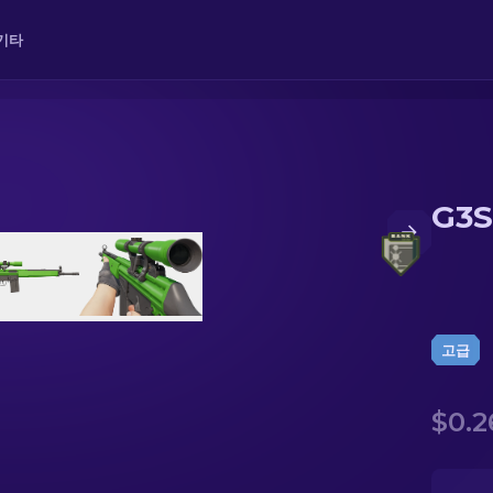
기타
G3S
고급
$0.2