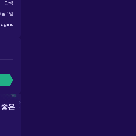
단색
5월 1일
egins
 좋은