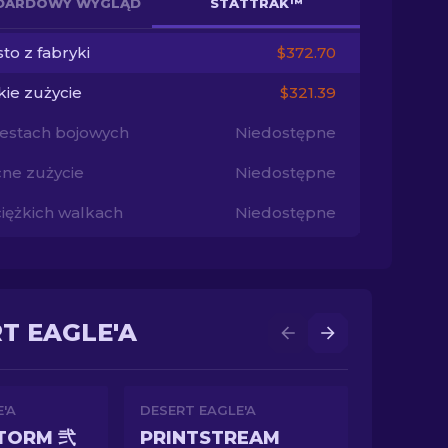
DARDOWY WYGLĄD
STATTRAK™
to z fabryki
$372.70
kie zużycie
$321.39
testach bojowych
Niedostępne
ne zużycie
Niedostępne
ciężkich walkach
Niedostępne
T EAGLE'A
'A
DESERT EAGLE'A
STORM 弐
PRINTSTREAM