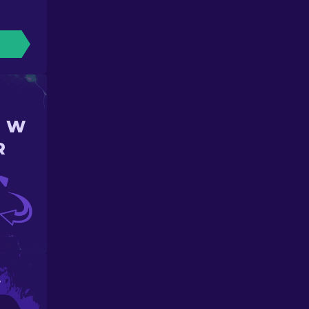
N W
R
W