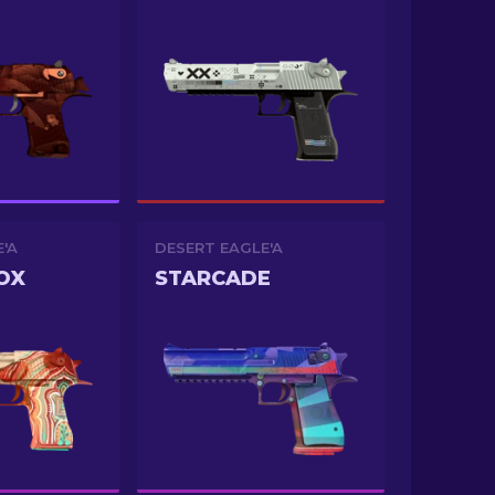
'A
DESERT EAGLE'A
OX
STARCADE