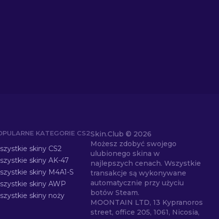
OPULARNE KATEGORIE CS2
Skin.Club ©
2026
Możesz zdobyć swojego
zystkie skiny CS2
ulubionego skina w
zystkie skiny AK-47
najlepszych cenach. Wszystkie
szystkie skiny M4A1-S
transakcje są wykonywane
automatycznie przy użyciu
szystkie skiny AWP
botów Steam.
zystkie skiny noży
MOONTAIN LTD, 13 Kypranoros
street, office 205, 1061, Nicosia,