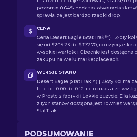
to Covert, co daje szacowaną szansę drop
poziomie 0.64% podczas otwierania skrzyń
sprawia, że jest bardzo rzadki drop.
CENA
Cena Desert Eagle (StatTrak™) | Złoty koi
się od $205.23 do $372.70, co czyni ją skin 
wysokiej wartości. Obecnie jest dostępna 
zakupu na wielu marketplace'ach.
WERSJE STANU
Desert Eagle (StatTrak™) | Złoty koi ma z
float od 0.00 do 0.12, co oznacza, że wystę
w Prosto z fabryki i Lekkie zużycie. Dla k
z tych stanów dostępna jest również wersj
StatTrak.
PODSUMOWANIE