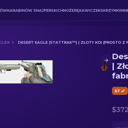
NÓW
KARABINÓW SNAJPERSKICH
NOŻE
RĘKAWICZEK
SKRZYNKI
INN
GLE'A
DESERT EAGLE (STATTRAK™) | ZŁOTY KOI (PROSTO Z 
Des
oty koi (prosto z fabryki)
| Zł
fab
ST
$372