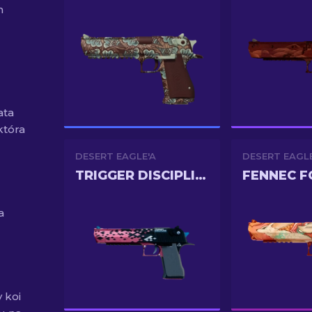
m
ata
która
DESERT EAGLE'A
DESERT EAGLE
TRIGGER DISCIPLINE
FENNEC F
a
 koi