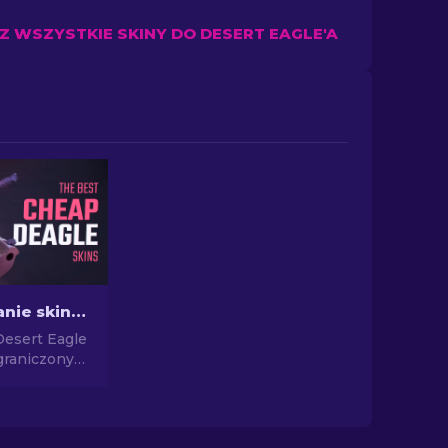
 WSZYSTKIE SKINY DO DESERT EAGLE'A
Najlepsze tanie skiny Desert Eagle w CS2
Desert Eagle
graniczonym
bacz ranking
najdź
ie skiny,
ą Twój styl