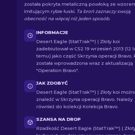
została pokryta metaliczną powłoką ze wzore
imitującym rybie łuski.
Ta broń zaznaczy swoją
obecność na więcej niż jeden sposób.
INFORMACJE
Desert Eagle (StatTrak™) | Złoty koi
zadebiutował w CS2 19 wrzesień 2013 (12 l
temu) jako część Skrzynia operacji Bravo, 
została wprowadzona wraz z aktualizacją
"Operation Bravo".
JAK ZDOBYĆ
Desert Eagle (StatTrak™) | Złoty koi możn
znaleźć w Skrzynia operacji Bravo. Należy
również do kolekcji Kolekcja Bravo.
SZANSA NA DROP
Rzadkość Desert Eagle (StatTrak™) | Złoty