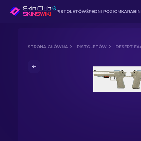
PISTOLETÓW
ŚREDNI POZIOM
KARABI
STRONA GŁÓWNA
PISTOLETÓW
DESERT EA
Media of
Desert Eagle (StatTrak™) | Zł