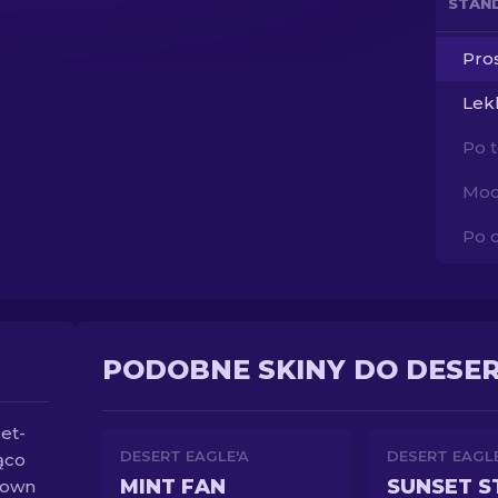
STAN
Pros
Lek
Po 
Moc
Po 
PODOBNE SKINY DO DESER
et-
DESERT EAGLE'A
DESERT EAGLE
ąco
MINT FAN
SUNSET 
town