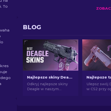
u na
. To
ZOBACZ
BLOG
 waha
o
do
akres
puje
Najlepsze skiny Deagle w CS2 [2026]
ażdego
a
Odkryj najlepsze skiny
Ulepsz swój 
Deagle w naszym
w CS2 przy o
przewodniku CS2! Znajdź
budżecie! Zo
idealny skin dla Desert
ekspertów i z
Eagle i popraw swoje
najlepsze tan
doświadczenia w grze.
które poprawi