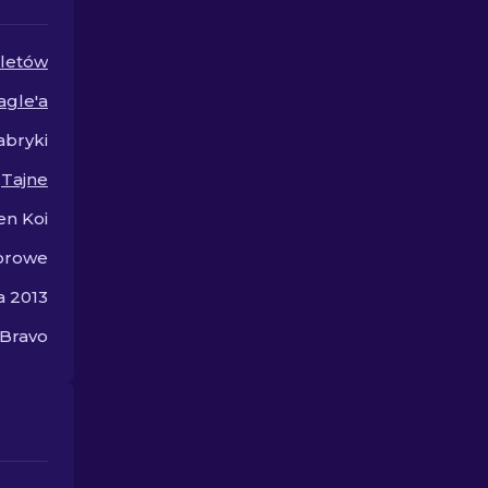
w grze.
oletów
agle'a
abryki
Tajne
en Koi
orowe
a 2013
 Bravo