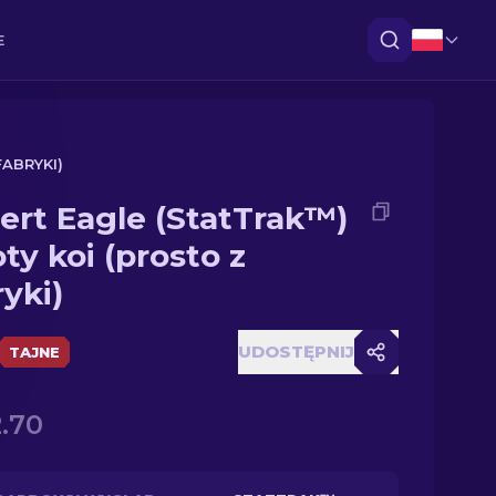
E
FABRYKI)
ert Eagle (StatTrak™)
oty koi (prosto z
ryki)
UDOSTĘPNIJ
TAJNE
.70