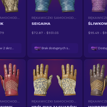
RĘKAWICZKI SAMOCHODOWE (★)
RĘKAWICZKI SAMOCHODOWE (★)
IK
SEIGAIHA
ŚLIWKOW
.79
$72.87 - $931.03
$95.49 - $
Dostępne w 2 skrzynkach
Brak dostępnych skrzynek
RĘKAWICZKI SAMOCHODOWE (★)
RĘKAWICZKI SAMOCHODOWE (★)