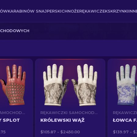
NÓW
KARABINÓW SNAJPERSKICH
NOŻE
RĘKAWICZEK
SKRZYNKI
INN
OCHODOWYCH
RĘKAWICZKI SAMOCHODOWE (★)
RĘKAWICZKI SAMOCHODOWE (★)
Y SPLOT
KRÓLEWSKI WĄŻ
ŁOWCA F
.75
$105.87 - $2450.00
$139.97 - 