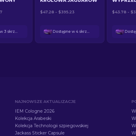
RWONY
KRÓLOWA JAGUARÓW
WYPRZED
47
$47.28 - $395.23
$43.78 - $
Dostępne w 3 skrzynkach
Dostępne w 4 skrzynkach
NAJNOWSZE AKTUALIZACJE
P
IEM Cologne 2026
Ws
Kolekcja Arabeski
Ws
Kolekcja Technologii szpiegowskiej
W
Jackass Sticker Capsule
W