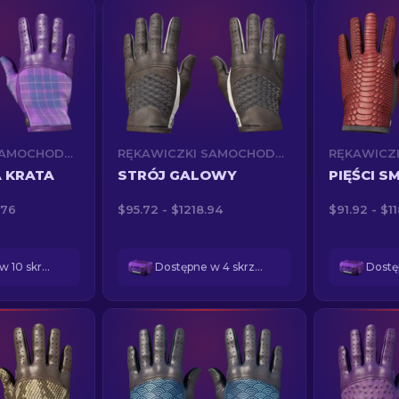
RĘKAWICZKI SAMOCHODOWE (★)
RĘKAWICZKI SAMOCHODOWE (★)
 KRATA
STRÓJ GALOWY
PIĘŚCI S
.76
$95.72 - $1218.94
$91.92 - $1
Dostępne w 10 skrzynkach
Dostępne w 4 skrzynkach