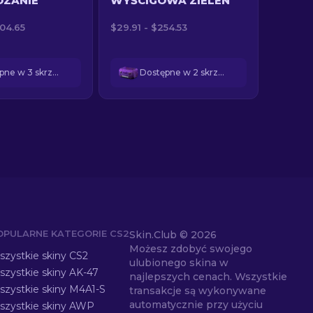
ZANIE
WYŚCIGOWA ZIELEŃ
304.65
$29.91 - $254.53
Dostępne w 3 skrzynkach
Dostępne w 2 skrzynkach
OPULARNE KATEGORIE CS2
Skin.Club ©
2026
Możesz zdobyć swojego
zystkie skiny CS2
ulubionego skina w
zystkie skiny AK-47
najlepszych cenach. Wszystkie
szystkie skiny M4A1-S
transakcje są wykonywane
automatycznie przy użyciu
szystkie skiny AWP