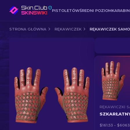
PISTOLETÓW
ŚREDNI POZIOM
KARABI
STRONA GŁÓWNA
RĘKAWICZEK
RĘKAWICZEK SAM
SZKARŁATN
$161.53 - $6063