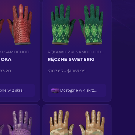
RĘKAWICZKI SAMOCHODOWE (★)
RĘKAWICZKI SAMOCHODOWE (★)
MOKA
RĘCZNE SWETERKI
183.20
$107.63 - $1067.99
Dostępne w 2 skrzynkach
Dostępne w 4 skrzynkach