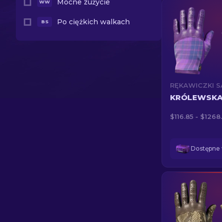
Mocne zużycie
WW
Po ciężkich walkach
BS
KRÓLEWSKA
$116.85 - $1268