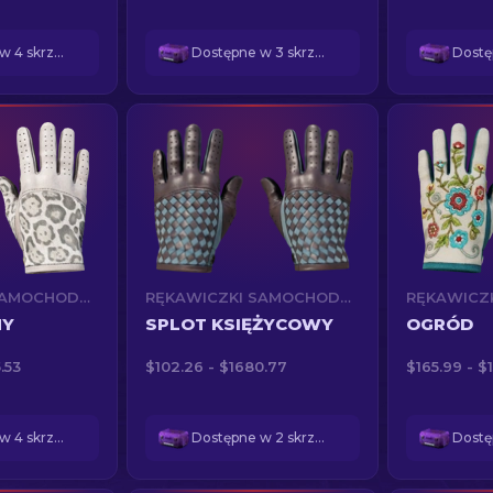
Dostępne w 4 skrzynkach
Dostępne w 3 skrzynkach
RĘKAWICZKI SAMOCHODOWE (★)
RĘKAWICZKI SAMOCHODOWE (★)
NY
SPLOT KSIĘŻYCOWY
OGRÓD
.53
$102.26 - $1680.77
$165.99 - $
Dostępne w 4 skrzynkach
Dostępne w 2 skrzynkach