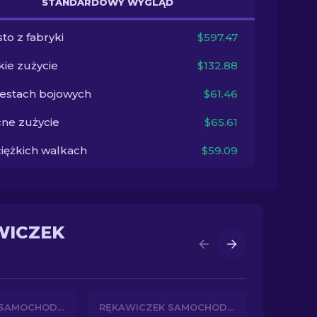
STANDARDOWY WYGLĄD
to z fabryki
$597.47
kie zużycie
$132.88
testach bojowych
$61.46
ne zużycie
$65.61
ciężkich walkach
$59.09
WICZEK
RĘKAWICZEK SAMOCHODOWYCH
RĘKAWICZEK SAMOCHODOWYCH