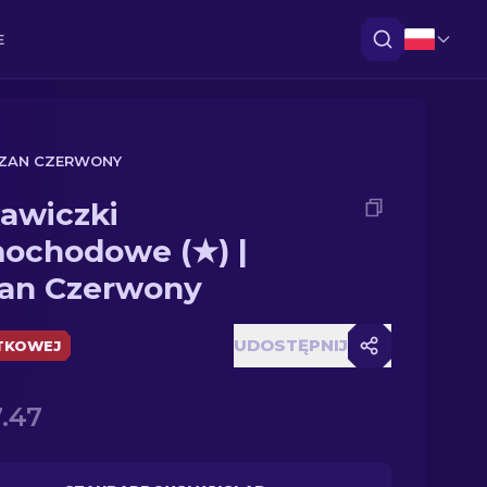
E
EZAN CZERWONY
awiczki
ochodowe (★) |
an Czerwony
UDOSTĘPNIJ
TKOWEJ
.47