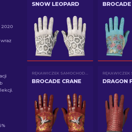
SNOW LEOPARD
ń 2020
 wraz
RĘKAWICZEK SAMOCHODOWYCH
cji
BROCADE CRANE
DRAGON F
ub
ekcji.
26%