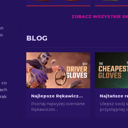
ZOBACZ WSZYSTKIE S
an
co
BLOG
 co
nach
Najlepsze Rękawiczki Samochodowe w CS2: Lista rankingowa
Trak
Poznaj najwyżej oceniane
Ulepsz swój 
Rękawiczki
przystępnej c
Samochodowe w CS2!
Zapoznaj się 
Ulepsz swój styl w grze
najlepszych 
dzięki naszej eksperckiej
rękawic w gr