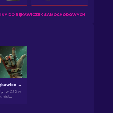
KINY DO RĘKAWICZEK SAMOCHODOWYCH
Najtańsze rękawice w CS2: Pełna lista [2026]
styl w CS2 w
enie!
z naszą listą
najtańszych
ze i wzbogać