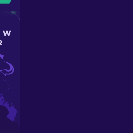
N W
R
W