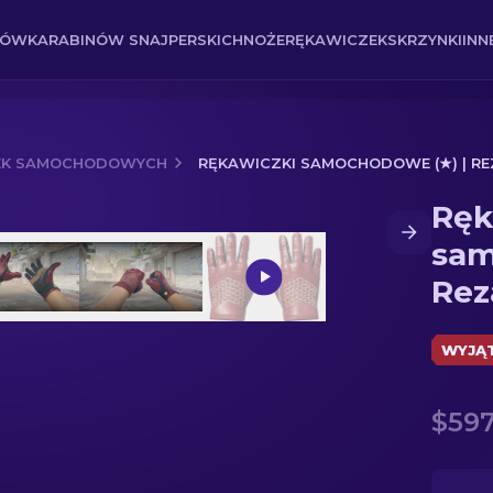
NÓW
KARABINÓW SNAJPERSKICH
NOŻE
RĘKAWICZEK
SKRZYNKI
INN
EK SAMOCHODOWYCH
RĘKAWICZKI SAMOCHODOWE (★) | R
Ręk
) | Rezan Czerwony
sam
Rez
WYJĄ
$597