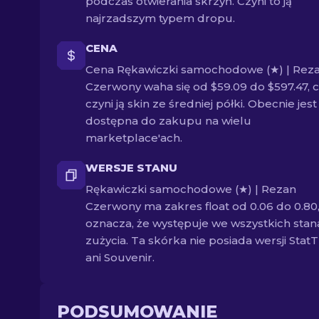
podczas otwierania skrzyń. Czyni to ją
najrzadszym typem dropu.
CENA
Cena Rękawiczki samochodowe (★) | Rez
Czerwony waha się od $59.09 do $597.47, 
czyni ją skin ze średniej półki. Obecnie jest
dostępna do zakupu na wielu
marketplace'ach.
WERSJE STANU
Rękawiczki samochodowe (★) | Rezan
Czerwony ma zakres float od 0.06 do 0.80,
oznacza, że występuje we wszystkich sta
zużycia. Ta skórka nie posiada wersji Stat
ani Souvenir.
PODSUMOWANIE