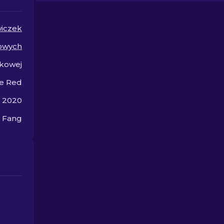
liście najlepszych skinów
swój wizerun
rękawic.
walki.
iczek
owych
kowej
e Red
a 2020
 Fang