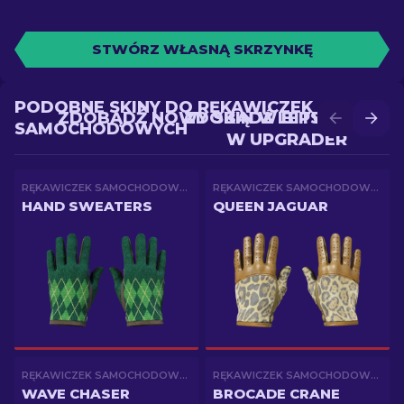
STWÓRZ WŁASNĄ SKRZYNKĘ
PODOBNE SKINY DO RĘKAWICZEK
ZDOBĄDŹ NOWY SKIN W BITWIE
ZDOBĄDŹ LEPSZY SKIN
SAMOCHODOWYCH
W UPGRADER
RĘKAWICZEK SAMOCHODOWYCH
RĘKAWICZEK SAMOCHODOWYCH
HAND SWEATERS
QUEEN JAGUAR
RĘKAWICZEK SAMOCHODOWYCH
RĘKAWICZEK SAMOCHODOWYCH
WAVE CHASER
BROCADE CRANE