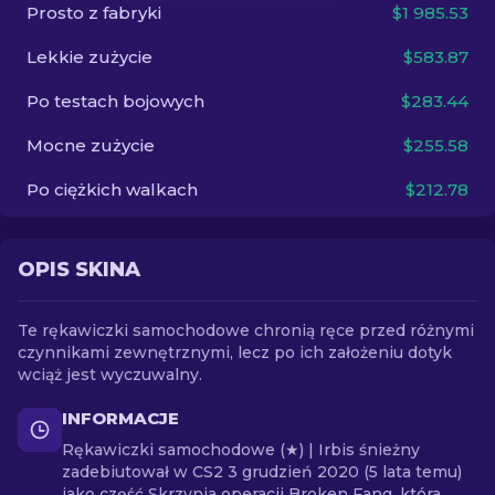
Prosto z fabryki
$1 985.53
PL
Lekkie zużycie
$583.87
Po testach bojowych
$283.44
Mocne zużycie
$255.58
Po ciężkich walkach
$212.78
OPIS SKINA
Te rękawiczki samochodowe chronią ręce przed różnymi
czynnikami zewnętrznymi, lecz po ich założeniu dotyk
wciąż jest wyczuwalny.
INFORMACJE
Rękawiczki samochodowe (★) | Irbis śnieżny
zadebiutował w CS2 3 grudzień 2020 (5 lata temu)
jako część Skrzynia operacji Broken Fang, która