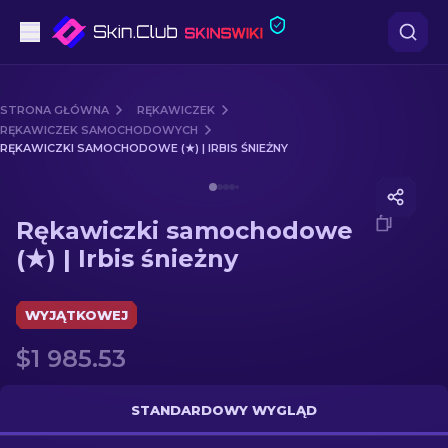
Pistoletów
STRONA GŁÓWNA
RĘKAWICZEK
RĘKAWICZEK SAMOCHODOWYCH
Średni poziom
RĘKAWICZKI SAMOCHODOWE (★) | IRBIS ŚNIEŻNY
Media of
Rękawiczki samochodowe (★) | Irbis śnieżny
karabinów
Rękawiczki samochodowe
karabinów snajperskich
(★) | Irbis śnieżny
Noże
WYJĄTKOWEJ
rękawiczek
$1 985.53
Skrzynki
STANDARDOWY WYGLĄD
Inne