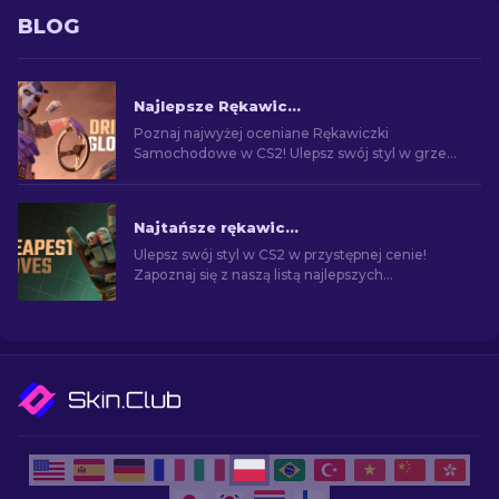
BLOG
Najlepsze Rękawiczki Samochodowe w CS2: Lista rankingowa
Poznaj najwyżej oceniane Rękawiczki
Samochodowe w CS2! Ulepsz swój styl w grze
dzięki naszej eksperckiej liście najlepszych
skinów rękawic.
Najtańsze rękawice w CS2: Pełna lista [2026]
Ulepsz swój styl w CS2 w przystępnej cenie!
Zapoznaj się z naszą listą najlepszych
najtańszych rękawic w grze i wzbogać swój
wizerunek na polu walki.