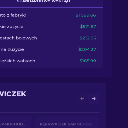
STANDARDOWY WYGLĄD
to z fabryki
$1 599.66
kie zużycie
$571.67
testach bojowych
$212.05
ne zużycie
$204.27
ciężkich walkach
$165.99
WICZEK
RĘKAWICZEK SAMOCHODOWYCH
RĘKAWICZEK SAMOCHODOWYCH