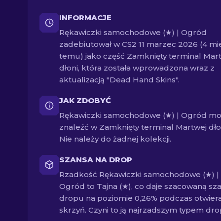
INFORMACJE
Rękawiczki samochodowe (★) | Ogród
zadebiutował w CS2 11 marzec 2026 (4 mi
temu) jako część Zamknięty terminal Mar
dłoni, która została wprowadzona wraz z
aktualizacją "Dead Hand Skins".
JAK ZDOBYĆ
Rękawiczki samochodowe (★) | Ogród m
znaleźć w Zamknięty terminal Martwej dłon
Nie należy do żadnej kolekcji.
SZANSA NA DROP
Rzadkość Rękawiczki samochodowe (★) |
Ogród to Tajna (★), co daje szacowaną sz
dropu na poziomie 0,26% podczas otwiera
skrzyń. Czyni to ją najrzadszym typem dro