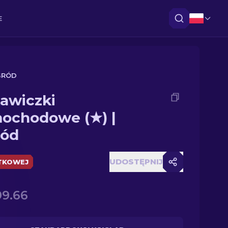
E
GRÓD
awiczki
ochodowe (★) |
ód
UDOSTĘPNIJ
TKOWEJ
99.66