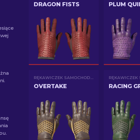
DRAGON FISTS
PLUM QUI
esiące
twej
ożna
RĘKAWICZEK SAMOCHODOWYCH
i.
OVERTAKE
RACING G
ansę
nia
pu.