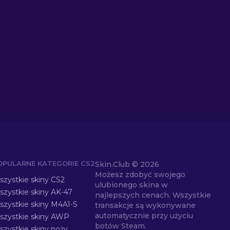
OPULARNE KATEGORIE CS2
Skin.Club ©
2026
Możesz zdobyć swojego
zystkie skiny CS2
ulubionego skina w
zystkie skiny AK-47
najlepszych cenach. Wszystkie
szystkie skiny M4A1-S
transakcje są wykonywane
automatycznie przy użyciu
szystkie skiny AWP
botów Steam.
zystkie skiny noży