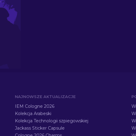
W
NAJNOWSZE AKTUALIZACJE
P
IEM Cologne 2026
Ws
Kolekcja Arabeski
Ws
Kolekcja Technologii szpiegowskiej
W
Jackass Sticker Capsule
W
Cologne 2026 Charms
Ws