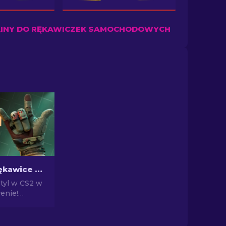
KINY DO RĘKAWICZEK SAMOCHODOWYCH
Najtańsze rękawice w CS2: Pełna lista [2026]
styl w CS2 w
enie!
z naszą listą
najtańszych
ze i wzbogać