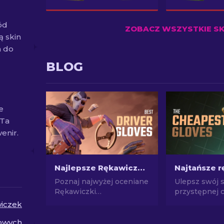
ód
ZOBACZ WSZYSTKIE S
ą skin
a do
BLOG
e
 Ta
enir.
Najlepsze Rękawiczki Samochodowe w CS2: Lista rankingowa
Poznaj najwyżej oceniane
Ulepsz swój 
Rękawiczki
przystępnej c
Samochodowe w CS2!
Zapoznaj się 
iczek
Ulepsz swój styl w grze
najlepszych 
dzięki naszej eksperckiej
rękawic w gr
owych