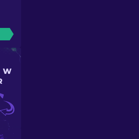
N W
R