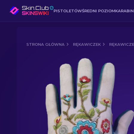
PISTOLETÓW
ŚREDNI POZIOM
KARABI
STRONA GŁÓWNA
RĘKAWICZEK
RĘKAWICZ
Media of
Rękawiczki samochodowe (★