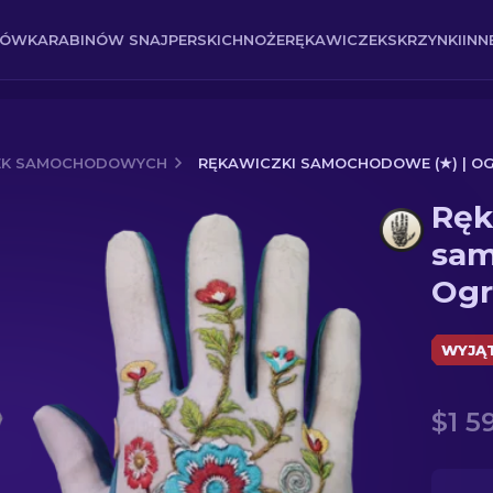
NÓW
KARABINÓW SNAJPERSKICH
NOŻE
RĘKAWICZEK
SKRZYNKI
INN
EK SAMOCHODOWYCH
RĘKAWICZKI SAMOCHODOWE (★) | O
Ręk
) | Ogród
sam
Ogr
WYJĄ
$1 5