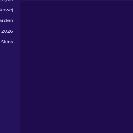
liście najlepszych skinów
swój wizerun
kowej
rękawic.
walki.
arden
a 2026
Skins