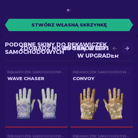
STWÓRZ WŁASNĄ SKRZYNKĘ
PODOBNE SKINY DO RĘKAWICZEK
ZDOBĄDŹ NOWY SKIN W BITWIE
ZDOBĄDŹ LEPSZY SKIN
SAMOCHODOWYCH
W UPGRADER
RĘKAWICZEK SAMOCHODOWYCH
RĘKAWICZEK SAMOCHODOWYCH
WAVE CHASER
CONVOY
RĘKAWICZEK SAMOCHODOWYCH
RĘKAWICZEK SAMOCHODOWYCH