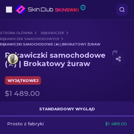
Pistoletów
STRONA GŁÓWNA
RĘKAWICZEK
RĘKAWICZEK SAMOCHODOWYCH
Średni poziom
RĘKAWICZKI SAMOCHODOWE (★) | BROKATOWY ŻURAW
Media of
Rękawiczki samochodowe (★) | Brokatowy ż
Rękawiczki samochodowe
karabinów
(★) | Brokatowy żuraw
karabinów snajperskich
WYJĄTKOWEJ
Noże
$1 489.00
rękawiczek
STANDARDOWY WYGLĄD
Skrzynki
Prosto z fabryki
$1 489.00
Inne