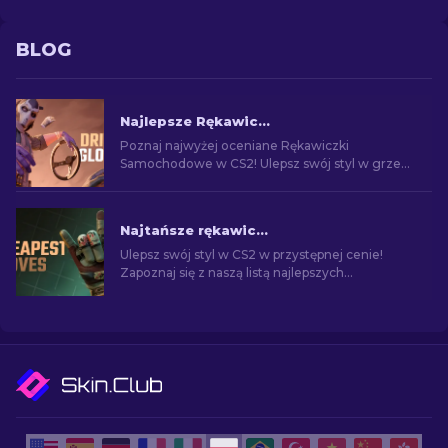
BLOG
Najlepsze Rękawiczki Samochodowe w CS2: Lista rankingowa
Poznaj najwyżej oceniane Rękawiczki
Samochodowe w CS2! Ulepsz swój styl w grze
dzięki naszej eksperckiej liście najlepszych
skinów rękawic.
Najtańsze rękawice w CS2: Pełna lista [2026]
Ulepsz swój styl w CS2 w przystępnej cenie!
Zapoznaj się z naszą listą najlepszych
najtańszych rękawic w grze i wzbogać swój
wizerunek na polu walki.