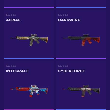
SG 553
SG 553
AERIAL
DARKWING
SG 553
SG 553
INTEGRALE
CYBERFORCE