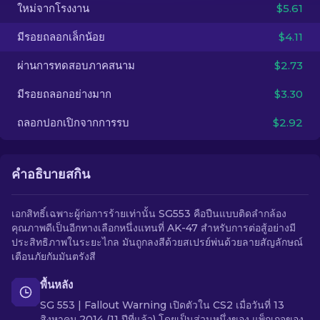
ใหม่จากโรงงาน
$5.61
TH
มีรอยถลอกเล็กน้อย
$4.11
ผ่านการทดสอบภาคสนาม
$2.73
มีรอยถลอกอย่างมาก
$3.30
ถลอกปอกเปิกจากการรบ
$2.92
คำอธิบายสกิน
เอกสิทธิ์เฉพาะผู้ก่อการร้ายเท่านั้น SG553 คือปืนแบบติดลำกล้อง
คุณภาพดีเป็นอีกทางเลือกหนึ่งแทนที่ AK-47 สำหรับการต่อสู้อย่างมี
ประสิทธิภาพในระยะไกล มันถูกลงสีด้วยสเปรย์พ่นด้วยลายสัญลักษณ์
เตือนภัยกัมมันตรังสี
พื้นหลัง
SG 553 | Fallout Warning เปิดตัวใน CS2 เมื่อวันที่ 13
สิงหาคม 2014 (11 ปีที่แล้ว) โดยเป็นส่วนหนึ่งของ แพ็กเกจของ