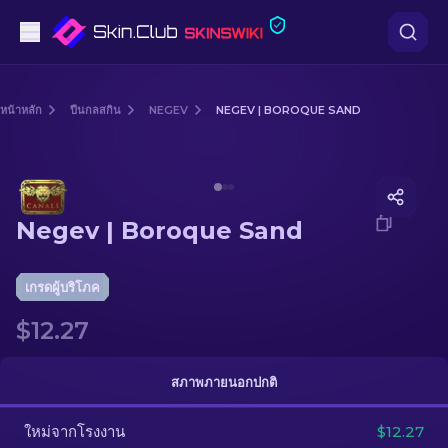
ปืนพก
หน้าหลัก
ปืนกลสกิน
NEGEV
NEGEV | BOROQUE SAND
ระดับกลาง
Media of
Negev | Boroque Sand
ปืนไรเฟิล
Negev | Boroque Sand
ปืนไรเฟิลซุ่มยิง
มีด
เกรดผู้บริโภค
$12.27
ถุงมือ
กล่อง
สภาพภายนอกปกติ
ใหม่จากโรงงาน
อื่น ๆ
$12.27