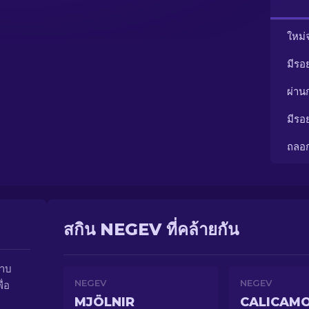
ใหม่
มีรอ
ผ่า
มีรอ
ถลอ
สกิน NEGEV ที่คล้ายกัน
ราบ
NEGEV
NEGEV
ื่อ
MJÖLNIR
CALICAM