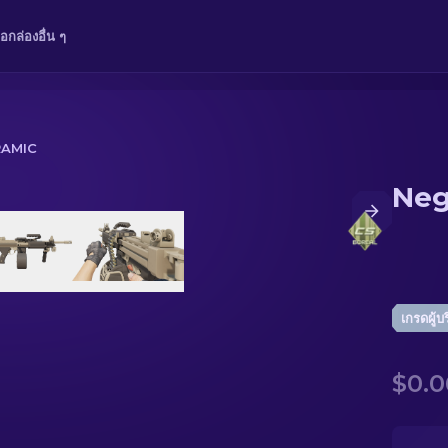
ือ
กล่อง
อื่น ๆ
RAMIC
Neg
เกรดผู้บ
$0.0