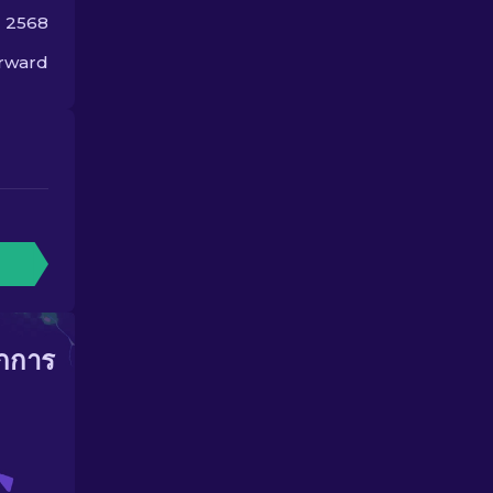
ม 2568
orward
ากการ