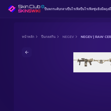
ปืนพก
ระดับกลาง
ปืนไรเฟิล
ปืนไรเฟิลซุ่มยิง
มีด
ถุงม
หน้าหลัก
ปืนกลสกิน
NEGEV
NEGEV | RAW CE
Media of
Negev | Raw Ceramic