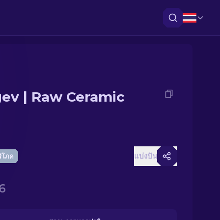
ev | Raw Ceramic
แบ่งปัน
ริโภค
6