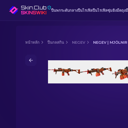
ปืนพก
ระดับกลาง
ปืนไรเฟิล
ปืนไรเฟิลซุ่มยิง
มีด
ถุงม
หน้าหลัก
ปืนกลสกิน
NEGEV
NEGEV | MJÖLNIR
Media of
Negev | Mjölnir