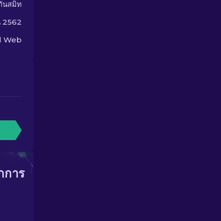
กันสมิท
น 2562
ed Web
ากการ