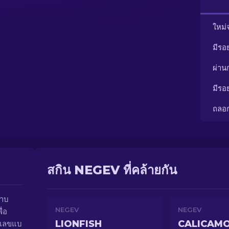
ใหม่
มีรอ
ผ่า
มีรอ
ถลอ
สกิน NEGEV ที่คล้ายกัน
ราบ
NEGEV
NEGEV
ื่อ
LIONFISH
CALICAM
วเลขแบ