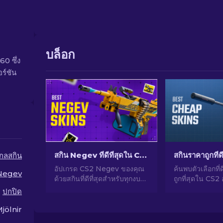
บล็อก
60 ซึ่ง
ร์ชัน
สกิน Negev ที่ดีที่สุดใน CS2 ในทุกงบประมาณ [2026]
กลสกิน
อัปเกรด CS2 Negev ของคุณ
ค้นพบตัวเลือกที่ด
Negev
ด้วยสกินที่ดีที่สุดสำหรับทุกงบ
ถูกที่สุดใน CS2
ประมาณ! พบการจัดอันดับโดยผู้
CS2 ของคุณด้วยต
ปกปิด
เชี่ยวชาญของเราและพบของ
เชี่ยวชาญของเ
แต่งที่สมบูรณ์แบบสำหรับปืนกล
ราคาถูกที่ดีที่สุด
jölnir
ของคุณ