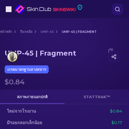
ปืนพก
หน้าหลัก
ปืนกลมือ
UMP-45
UMP-45 | FRAGMENT
ระดับกลาง
Media of
UMP-45 | Fragment
UMP-45 | Fragment
ปืนไรเฟิล
ปืนไรเฟิลซุ่มยิง
เกรดมาตรฐานทางทหาร
$0.84
มีด
ถุงมือ
สภาพภายนอกปกติ
STATTRAK™
กล่อง
ใหม่จากโรงงาน
$0.84
มีรอยถลอกเล็กน้อย
$0.17
อื่น ๆ