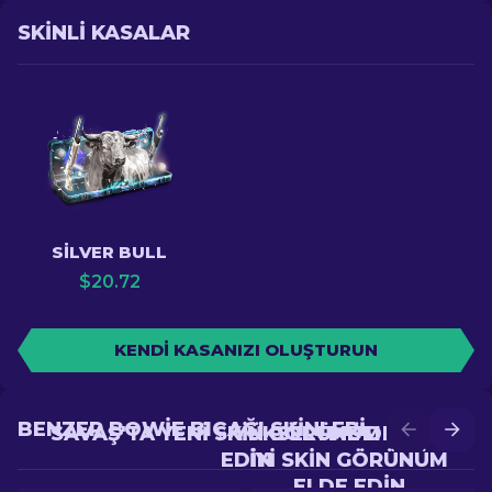
SKINLI KASALAR
SILVER BULL
$
20.72
KENDI KASANIZI OLUŞTURUN
BENZER BOWIE BIÇAĞI SKINLERI
SAVAŞ'TA YENI SKIN GÖRÜNÜM ELDE
YÜKSELTME'DE DAHA
EDIN
IYI SKIN GÖRÜNÜM
ELDE EDIN