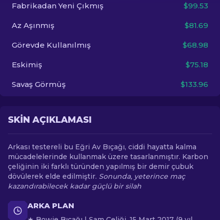
Fabrikadan Yeni Çıkmış
$99.53
TR
Az Aşınmış
$81.69
Görevde Kullanılmış
$68.98
Eskimiş
$75.18
Savaş Görmüş
$133.96
SKIN AÇIKLAMASI
Arkası testereli bu Eğri Av Bıçağı, ciddi hayatta kalma
mücadelelerinde kullanmak üzere tasarlanmıştır. Karbon
çeliğinin iki farklı türünden yapılmış bir demir çubuk
dövülerek elde edilmiştir.
Sonunda, yeterince maç
kazandırabilecek kadar güçlü bir silah
ARKA PLAN
★ Bowie Bıçağı | Şam Çeliği, 15 Mart 2017 (9 yıl