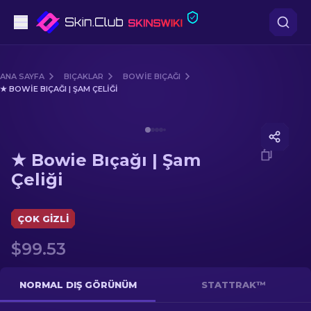
Tabanca
ANA SAYFA
BIÇAKLAR
BOWIE BIÇAĞI
★ BOWIE BIÇAĞI | ŞAM ÇELIĞI
Orta seviye
Media of
★ Bowie Bıçağı | Şam Çeliği
Tüfek
★ Bowie Bıçağı | Şam
Dürbünlü Tüfek
Çeliği
Bıçaklar
ÇOK GIZLI
Eldiven
$99.53
Kasalar
NORMAL DIŞ GÖRÜNÜM
STATTRAK™
Diğer