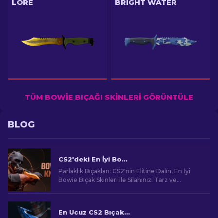
LORE
BRIGHT WATER
TÜM BOWIE BIÇAĞI SKINLERI GÖRÜNTÜLE
BLOG
CS2'deki En İyi Bowie Knife Skinleri
Parlaklık Bıçakları: CS2'nin Elitine Dalın, En İyi
Bowie Bıçak Skinleri ile Silahınızı Tarz ve
Ölümcül Keskinlikle Güncelleyin!
En Ucuz CS2 Bıçak Görünümleri [2026]