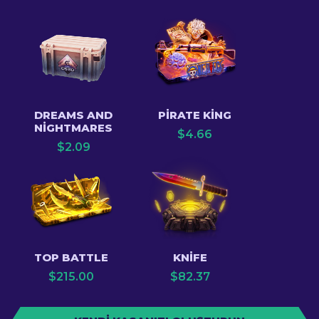
DREAMS AND
PIRATE KING
NIGHTMARES
$
4.66
$
2.09
TOP BATTLE
KNIFE
$
215.00
$
82.37