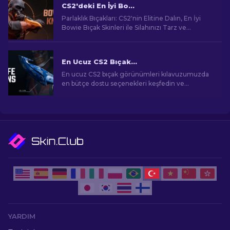
CS2'deki En İyi Bowie Knife Skinleri
Parlaklık Bıçakları: CS2'nin Elitine Dalın, En İyi
Bowie Bıçak Skinleri ile Silahınızı Tarz ve
Ölümcül Keskinlikle Güncelleyin!
En Ucuz CS2 Bıçak Görünümleri [2026]
En ucuz CS2 bıçak görünümleri kılavuzumuzda
en bütçe dostu seçenekleri keşfedin ve
bütçenizi zorlamadan oyun içi tarzınızı yükseltin!
YARDIM