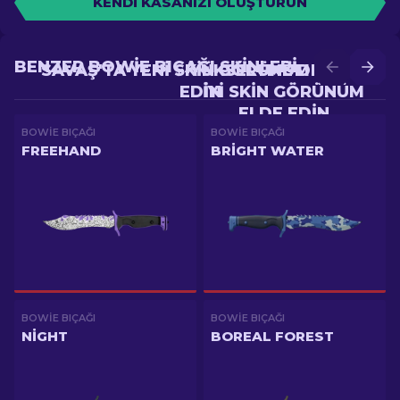
KENDI KASANIZI OLUŞTURUN
BENZER BOWIE BIÇAĞI SKINLERI
SAVAŞ'TA YENI SKIN GÖRÜNÜM ELDE
YÜKSELTME'DE DAHA
EDIN
IYI SKIN GÖRÜNÜM
ELDE EDIN
BOWIE BIÇAĞI
BOWIE BIÇAĞI
FREEHAND
BRIGHT WATER
BOWIE BIÇAĞI
BOWIE BIÇAĞI
NIGHT
BOREAL FOREST