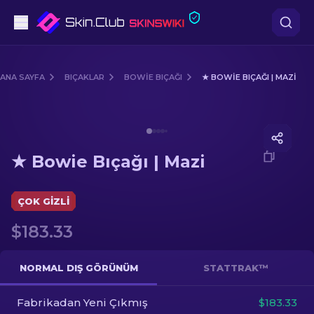
Tabanca
ANA SAYFA
BIÇAKLAR
BOWIE BIÇAĞI
★ BOWIE BIÇAĞI | MAZI
Orta seviye
Media of
★ Bowie Bıçağı | Mazi
Tüfek
★ Bowie Bıçağı | Mazi
Dürbünlü Tüfek
Bıçaklar
ÇOK GIZLI
$183.33
Eldiven
Kasalar
NORMAL DIŞ GÖRÜNÜM
STATTRAK™
Fabrikadan Yeni Çıkmış
Diğer
$183.33