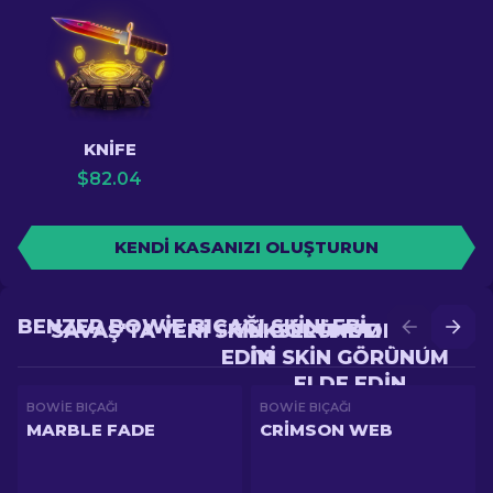
KNIFE
$
82.04
KENDI KASANIZI OLUŞTURUN
BENZER BOWIE BIÇAĞI SKINLERI
SAVAŞ'TA YENI SKIN GÖRÜNÜM ELDE
YÜKSELTME'DE DAHA
EDIN
IYI SKIN GÖRÜNÜM
ELDE EDIN
BOWIE BIÇAĞI
BOWIE BIÇAĞI
MARBLE FADE
CRIMSON WEB