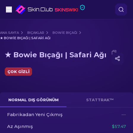
Tabanca
ANA SAYFA
BIÇAKLAR
BOWIE BIÇAĞI
★ BOWIE BIÇAĞI | SAFARI AĞI
Orta seviye
Media of
★ Bowie Bıçağı | Safari Ağı
★ Bowie Bıçağı | Safari Ağı
Tüfek
Dürbünlü Tüfek
ÇOK GIZLI
Bıçaklar
Eldiven
NORMAL DIŞ GÖRÜNÜM
STATTRAK™
Kasalar
Fabrikadan Yeni Çıkmış
—
Az Aşınmış
$57.47
Diğer