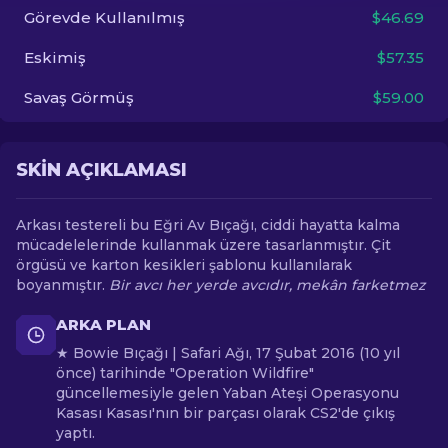
Görevde Kullanılmış
$46.69
TR
Eskimiş
$57.35
Savaş Görmüş
$59.00
SKIN AÇIKLAMASI
Arkası testereli bu Eğri Av Bıçağı, ciddi hayatta kalma
mücadelelerinde kullanmak üzere tasarlanmıştır. Çit
örgüsü ve karton kesikleri şablonu kullanılarak
boyanmıştır.
Bir avcı her yerde avcıdır, mekân farketmez
ARKA PLAN
★ Bowie Bıçağı | Safari Ağı, 17 Şubat 2016 (10 yıl
önce) tarihinde "Operation Wildfire"
güncellemesiyle gelen Yaban Ateşi Operasyonu
Kasası Kasası'nın bir parçası olarak CS2'de çıkış
yaptı.