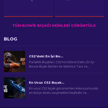
TÜM BOWIE BIÇAĞI SKINLERI GÖRÜNTÜLE
BLOG
CS2'deki En İyi Bowie Knife Skinleri
Parlaklık Bıçakları: CS2'nin Elitine Dalın, En İyi
Bowie Bıçak Skinleri ile Silahınızı Tarz ve
Ölümcül Keskinlikle Güncelleyin!
En Ucuz CS2 Bıçak Görünümleri [2026]
En ucuz CS2 bıçak görünümleri kılavuzumuzda
en bütçe dostu seçenekleri keşfedin ve
bütçenizi zorlamadan oyun içi tarzınızı yükseltin!