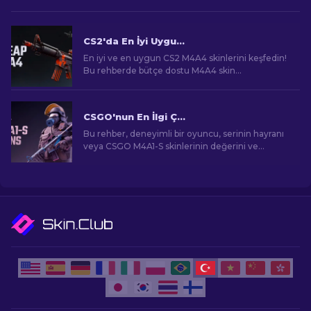
CS2'da En İyi Uygun Fiyatlı M4A4 Skinleri [2026]
En iyi ve en uygun CS2 M4A4 skinlerini keşfedin!
Bu rehberde bütçe dostu M4A4 skin
seçeneklerini bulun. Sınırlı bütçeyle oyun
deneyimini geliştirin!
CSGO'nun En İlgi Çekici M4A1-S Skinleri
Bu rehber, deneyimli bir oyuncu, serinin hayranı
veya CSGO M4A1-S skinlerinin değerini ve
cazibesini anlamaya çalışan bir yeni gelen olsanız
bile, sizi görsel açıdan çarpıcı ve talep gören
oyun eşyalarının etkileyici dünyasına
götürecektir.