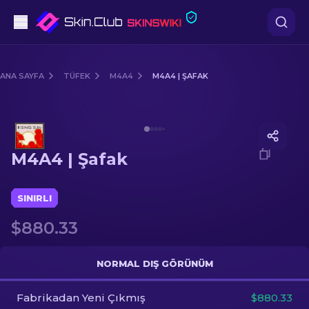
Tabanca
ANA SAYFA
TÜFEK
M4A4
M4A4 | ŞAFAK
Orta seviye
Media of
M4A4 | Şafak
Tüfek
M4A4 | Şafak
Dürbünlü Tüfek
Bıçaklar
SINIRLI
$880.33
Eldiven
Kasalar
NORMAL DIŞ GÖRÜNÜM
Fabrikadan Yeni Çıkmış
Diğer
$880.33