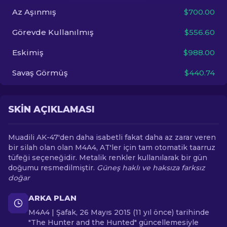
Az Aşınmış
$700.00
TR
Görevde Kullanılmış
$556.60
Eskimiş
$988.00
Savaş Görmüş
$440.74
SKIN AÇIKLAMASI
Muadili AK-47'den daha isabetli fakat daha az zarar veren
bir silah olan olan M4A4, AT'ler için tam otomatik taarruz
tüfeği seçeneğidir. Metalik renkler kullanılarak bir gün
doğumu resmedilmiştir.
Güneş haklı ve haksıza farksız
doğar
ARKA PLAN
M4A4 | Şafak, 26 Mayıs 2015 (11 yıl önce) tarihinde
"The Hunter and the Hunted" güncellemesiyle