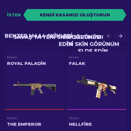
İSTEK
KENDI KASANIZI OLUŞTURUN
BENZER M4A4 SKINLERI
SAVAŞ'TA YENI SKIN GÖRÜNÜM ELDE
YÜKSELTME'DE DAHA
EDIN
IYI SKIN GÖRÜNÜM
ELDE EDIN
M4A4
M4A4
ROYAL PALADIN
FALAK
M4A4
M4A4
THE EMPEROR
HELLFIRE