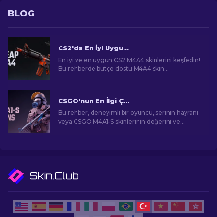
BLOG
CS2'da En İyi Uygun Fiyatlı M4A4 Skinleri [2026]
En iyi ve en uygun CS2 M4A4 skinlerini keşfedin!
Bu rehberde bütçe dostu M4A4 skin
seçeneklerini bulun. Sınırlı bütçeyle oyun
deneyimini geliştirin!
CSGO'nun En İlgi Çekici M4A1-S Skinleri
Bu rehber, deneyimli bir oyuncu, serinin hayranı
veya CSGO M4A1-S skinlerinin değerini ve
cazibesini anlamaya çalışan bir yeni gelen olsanız
bile, sizi görsel açıdan çarpıcı ve talep gören
oyun eşyalarının etkileyici dünyasına
götürecektir.