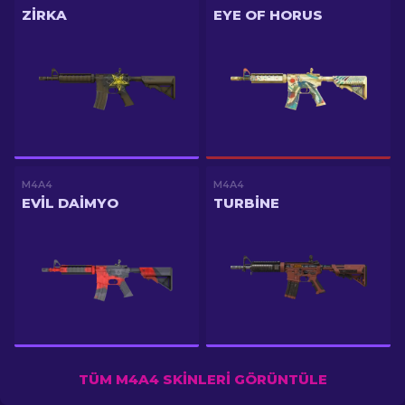
ZIRKA
EYE OF HORUS
M4A4
M4A4
EVIL DAIMYO
TURBINE
TÜM M4A4 SKINLERI GÖRÜNTÜLE