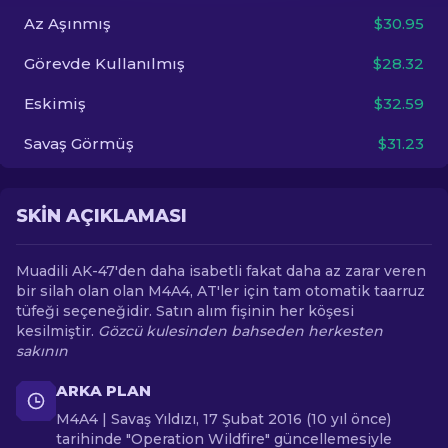
Az Aşınmış
$30.95
TR
Görevde Kullanılmış
$28.32
Eskimiş
$32.59
Savaş Görmüş
$31.23
SKIN AÇIKLAMASI
Muadili AK-47'den daha isabetli fakat daha az zarar veren
bir silah olan olan M4A4, AT'ler için tam otomatik taarruz
tüfeği seçeneğidir. Satın alım fişinin her köşesi
kesilmiştir.
Gözcü kulesinden bahseden herkesten
sakının
ARKA PLAN
M4A4 | Savaş Yıldızı, 17 Şubat 2016 (10 yıl önce)
tarihinde "Operation Wildfire" güncellemesiyle