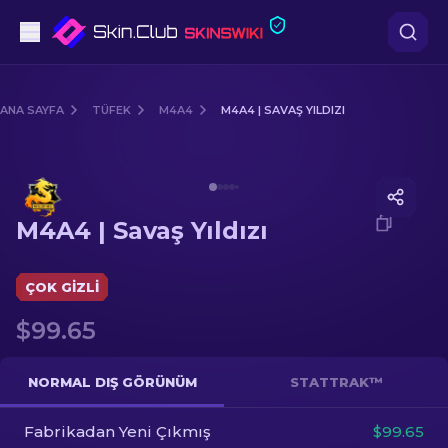
Tabanca
ANA SAYFA
TÜFEK
M4A4
M4A4 | SAVAŞ YILDIZI
Orta seviye
Media of
M4A4 | Savaş Yıldızı
Tüfek
M4A4 | Savaş Yıldızı
Dürbünlü Tüfek
Bıçaklar
ÇOK GIZLI
$99.65
Eldiven
Kasalar
NORMAL DIŞ GÖRÜNÜM
STATTRAK™
Fabrikadan Yeni Çıkmış
Diğer
$99.65