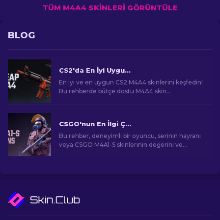
TÜM M4A4 SKINLERI GÖRÜNTÜLE
BLOG
CS2'da En İyi Uygun Fiyatlı M4A4 Skinleri [2026]
En iyi ve en uygun CS2 M4A4 skinlerini keşfedin!
Bu rehberde bütçe dostu M4A4 skin
seçeneklerini bulun. Sınırlı bütçeyle oyun
deneyimini geliştirin!
CSGO'nun En İlgi Çekici M4A1-S Skinleri
Bu rehber, deneyimli bir oyuncu, serinin hayranı
veya CSGO M4A1-S skinlerinin değerini ve
cazibesini anlamaya çalışan bir yeni gelen olsanız
bile, sizi görsel açıdan çarpıcı ve talep gören
oyun eşyalarının etkileyici dünyasına
götürecektir.