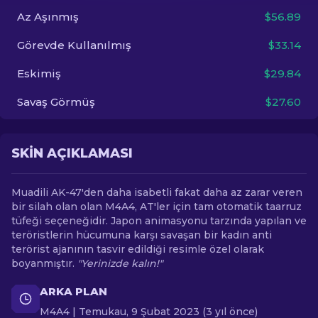
Az Aşınmış
$56.89
TR
Görevde Kullanılmış
$33.14
Eskimiş
$29.84
Savaş Görmüş
$27.60
SKIN AÇIKLAMASI
Muadili AK-47'den daha isabetli fakat daha az zarar veren
bir silah olan olan M4A4, AT'ler için tam otomatik taarruz
tüfeği seçeneğidir. Japon animasyonu tarzında yapılan ve
teröristlerin hücumuna karşı savaşan bir kadın anti
terörist ajanının tasvir edildiği resimle özel olarak
boyanmıştır.
"Yerinizde kalın!"
ARKA PLAN
M4A4 | Temukau, 9 Şubat 2023 (3 yıl önce)