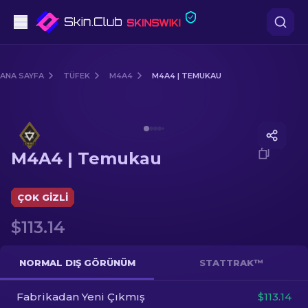
Tabanca
ANA SAYFA
TÜFEK
M4A4
M4A4 | TEMUKAU
Orta seviye
Media of
M4A4 | Temukau
Tüfek
M4A4 | Temukau
Dürbünlü Tüfek
Bıçaklar
ÇOK GIZLI
$113.14
Eldiven
Kasalar
NORMAL DIŞ GÖRÜNÜM
STATTRAK™
Fabrikadan Yeni Çıkmış
Diğer
$113.14