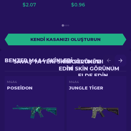
$
2.07
$
0.96
KENDI KASANIZI OLUŞTURUN
BENZER M4A4 SKINLERI
SAVAŞ'TA YENI SKIN GÖRÜNÜM ELDE
YÜKSELTME'DE DAHA
EDIN
IYI SKIN GÖRÜNÜM
ELDE EDIN
M4A4
M4A4
POSEIDON
JUNGLE TIGER