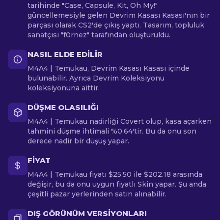
tarihinde "Case, Capsule, Kit, Oh My!"
güncellemesiyle gelen Devrim Kasası Kasası'nın bir
parçası olarak CS2'de çıkış yaptı. Tasarım, topluluk
sanatçısı "f0rnez" tarafından oluşturuldu.
NASIL ELDE EDILIR
M4A4 | Temukau, Devrim Kasası Kasası içinde
bulunabilir. Ayrıca Devrim Koleksiyonu
koleksiyonuna aittir.
DÜŞME OLASILIĞI
M4A4 | Temukau nadirliği Covert olup, kasa açarken
tahmini düşme ihtimali %0.64'tir. Bu da onu son
derece nadir bir düşüş yapar.
FIYAT
M4A4 | Temukau fiyatı $25.50 ile $202.18 arasında
değişir, bu da onu uygun fiyatlı Skin yapar. Şu anda
çeşitli pazar yerlerinden satın alınabilir.
DIŞ GÖRÜNÜM VERSIYONLARI