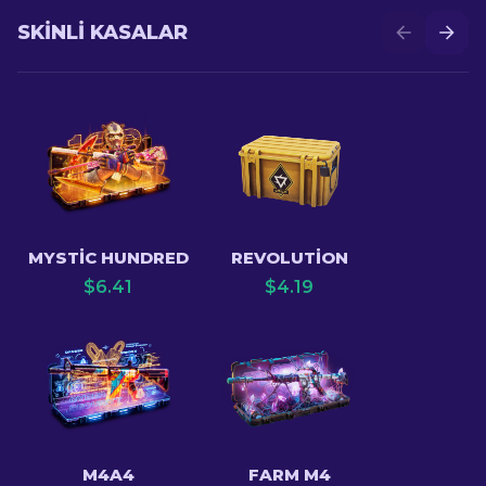
SKINLI KASALAR
MYSTIC HUNDRED
REVOLUTION
$
6.41
$
4.19
M4A4
FARM M4