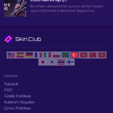
CSGO'nun En İlgi Çekici M4A1-S Skinleri
Bu rehber, deneyimli bir oyuncu, serinin hayranı
veya CSGO M4A1-S skinlerinin değerini ve
cazibesini anlamaya çalışan bir yeni gelen olsanız
bile, sizi görsel açıdan çarpıcı ve talep gören
oyun eşyalarının etkileyici dünyasına
götürecektir.
YARDIM
Topluluk
PRO
Gizlilik Politikası
Kullanım Koşulları
Çerez Politikası