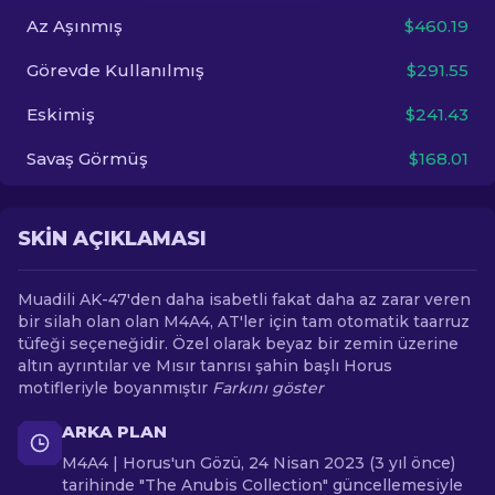
Az Aşınmış
$460.19
TR
Görevde Kullanılmış
$291.55
Eskimiş
$241.43
Savaş Görmüş
$168.01
SKIN AÇIKLAMASI
Muadili AK-47'den daha isabetli fakat daha az zarar veren
bir silah olan olan M4A4, AT'ler için tam otomatik taarruz
tüfeği seçeneğidir. Özel olarak beyaz bir zemin üzerine
altın ayrıntılar ve Mısır tanrısı şahin başlı Horus
motifleriyle boyanmıştır
Farkını göster
ARKA PLAN
M4A4 | Horus'un Gözü, 24 Nisan 2023 (3 yıl önce)
tarihinde "The Anubis Collection" güncellemesiyle