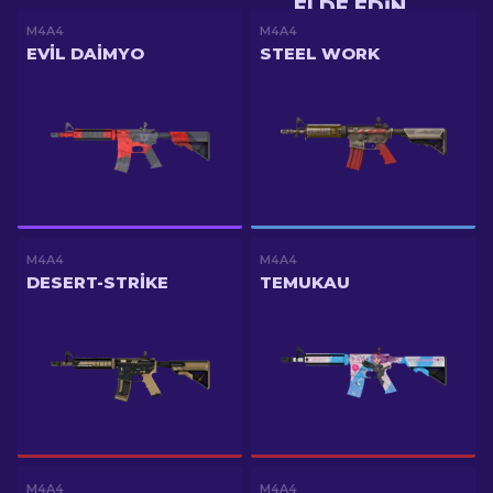
ELDE EDIN
M4A4
M4A4
EVIL DAIMYO
STEEL WORK
M4A4
M4A4
DESERT-STRIKE
TEMUKAU
M4A4
M4A4