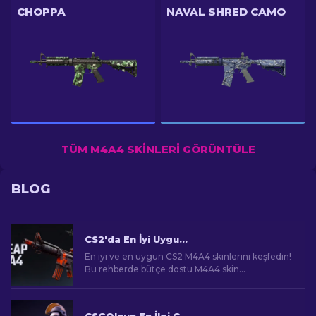
CHOPPA
NAVAL SHRED CAMO
TÜM M4A4 SKINLERI GÖRÜNTÜLE
BLOG
CS2'da En İyi Uygun Fiyatlı M4A4 Skinleri [2026]
En iyi ve en uygun CS2 M4A4 skinlerini keşfedin!
Bu rehberde bütçe dostu M4A4 skin
seçeneklerini bulun. Sınırlı bütçeyle oyun
deneyimini geliştirin!