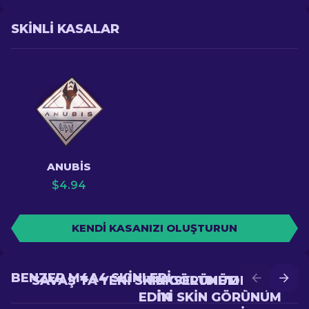
SKINLI KASALAR
ANUBIS
$
4.94
KENDI KASANIZI OLUŞTURUN
BENZER M4A4 SKINLERI
SAVAŞ'TA YENI SKIN GÖRÜNÜM ELDE
YÜKSELTME'DE DAHA
EDIN
IYI SKIN GÖRÜNÜM