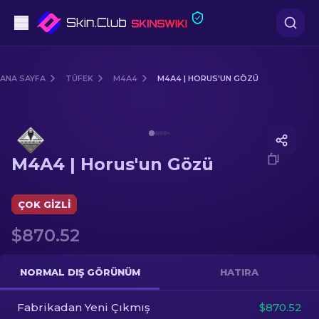
Tabanca
ANA SAYFA
TÜFEK
M4A4
M4A4 | HORUS'UN GÖZÜ
Orta seviye
Media of
M4A4 | Horus'un Gözü
Tüfek
M4A4 | Horus'un Gözü
Dürbünlü Tüfek
Bıçaklar
ÇOK GIZLI
$870.52
Eldiven
Kasalar
NORMAL DIŞ GÖRÜNÜM
HATIRA
Fabrikadan Yeni Çıkmış
Diğer
$870.52