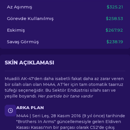
Az Aşınmış
$325.21
TR
Görevde Kullanılmış
$258.53
Eskimiş
$267.92
Savaş Görmüş
$238.19
SKIN AÇIKLAMASI
Muadili AK-47'den daha isabetli fakat daha az zarar veren
bir silah olan olan M4A4, AT'ler için tam otomatik taarruz
tüfeği seçeneğidir. Bu Sektör Endüstrisi silahı sarı ve
yeşille boyandı.
Her partide bir tane vardır
ARKA PLAN
M4A4 | Seri Leş, 28 Kasım 2016 (9 yıl önce) tarihinde
"Brothers In Arms" güncellemesiyle gelen Eldiven
Kasası Kasası'nın bir parçası olarak CS2'de çıkış