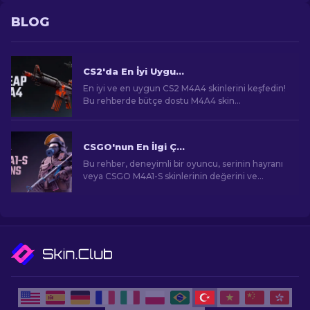
BLOG
CS2'da En İyi Uygun Fiyatlı M4A4 Skinleri [2026]
En iyi ve en uygun CS2 M4A4 skinlerini keşfedin!
Bu rehberde bütçe dostu M4A4 skin
seçeneklerini bulun. Sınırlı bütçeyle oyun
deneyimini geliştirin!
CSGO'nun En İlgi Çekici M4A1-S Skinleri
Bu rehber, deneyimli bir oyuncu, serinin hayranı
veya CSGO M4A1-S skinlerinin değerini ve
cazibesini anlamaya çalışan bir yeni gelen olsanız
bile, sizi görsel açıdan çarpıcı ve talep gören
oyun eşyalarının etkileyici dünyasına
götürecektir.