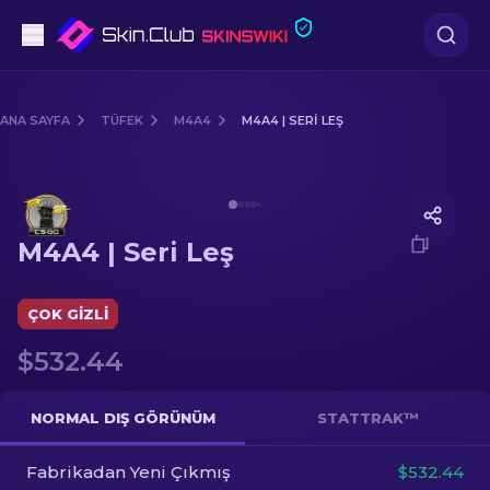
Tabanca
ANA SAYFA
TÜFEK
M4A4
M4A4 | SERI LEŞ
Orta seviye
Media of
M4A4 | Seri Leş
Tüfek
M4A4 | Seri Leş
Dürbünlü Tüfek
Bıçaklar
ÇOK GIZLI
$532.44
Eldiven
Kasalar
NORMAL DIŞ GÖRÜNÜM
STATTRAK™
Fabrikadan Yeni Çıkmış
Diğer
$532.44