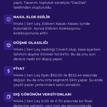
yaptı. Tasarım, topluluk sanatçısı "DasDas"
tarafından oluşturuldu.
NASIL ELDE EDILIR
M4A4 | Seri Leş, Eldiven Kasası Kasası içinde
bulunabilir. Ayrıca Eldiven Koleksiyonu
koleksiyonuna aittir.
DÜŞME OLASILIĞI
M4A4 | Seri Leş nadirliği Covert olup, kasa açarken
tahmini düşme ihtimali %0.64'tir. Bu da onu son
derece nadir bir düşüş yapar.
FIYAT
M4A4 | Seri Leş fiyatı $92.00 ile $532.44 arasında
değişir, bu da onu orta segment Skin yapar. Şu anda
çeşitli pazar yerlerinden satın alınabilir.
DIŞ GÖRÜNÜM VERSIYONLARI
M4A4 | Seri Leş 0.00 ile 0.70 arasında bir float
değerine sahiptir, yani tüm dış görünümlerde