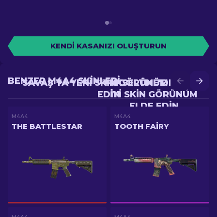
KENDI KASANIZI OLUŞTURUN
BENZER M4A4 SKINLERI
SAVAŞ'TA YENI SKIN GÖRÜNÜM ELDE
YÜKSELTME'DE DAHA
EDIN
IYI SKIN GÖRÜNÜM
ELDE EDIN
M4A4
M4A4
THE BATTLESTAR
TOOTH FAIRY