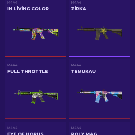
M4A4
M4A4
IN LIVING COLOR
ZIRKA
M4A4
M4A4
FULL THROTTLE
TEMUKAU
M4A4
M4A4
EYE OF HORUS
POLY MAG