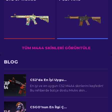
TÜM M4A4 SKINLERI GÖRÜNTÜLE
BLOG
CS2'da En İyi Uygun Fiyatlı M4A4 Skinleri [2026]
En iyi ve en uygun CS2 M4A4 skinlerini keşfedin!
Bu rehberde bütçe dostu M4A4 skin
seçeneklerini bulun. Sınırlı bütçeyle oyun
deneyimini geliştirin!
CSGO'nun En İlgi Çekici M4A1-S Skinleri