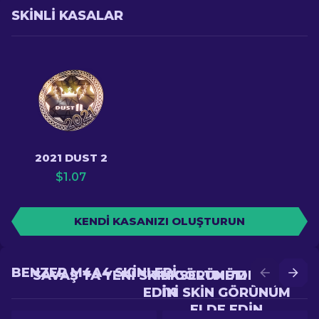
SKINLI KASALAR
2021 DUST 2
$
1.07
KENDI KASANIZI OLUŞTURUN
BENZER M4A4 SKINLERI
SAVAŞ'TA YENI SKIN GÖRÜNÜM ELDE
YÜKSELTME'DE DAHA
EDIN
IYI SKIN GÖRÜNÜM
ELDE EDIN