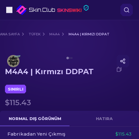
Tabanca
ANA SAYFA
TÜFEK
M4A4
M4A4 | KIRMIZI DDPAT
Orta seviye
Media of
M4A4 | Kırmızı DDPAT
Tüfek
M4A4 | Kırmızı DDPAT
Dürbünlü Tüfek
Bıçaklar
SINIRLI
$115.43
Eldiven
Kasalar
NORMAL DIŞ GÖRÜNÜM
HATIRA
Fabrikadan Yeni Çıkmış
Diğer
$115.43