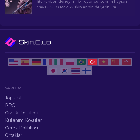
Bu rehber, deneyimli bir oyuncu, serinin hayranı
veya CSGO M4A1-S skinlerinin değerini ve
cazibesini anlamaya çalışan bir yeni gelen olsanız
bile, sizi görsel açıdan çarpıcı ve talep gören
oyun eşyalarının etkileyici dünyasına
götürecektir.
YARDIM
Topluluk
PRO
Gizlilik Politikası
Kullanım Koşulları
Çerez Politikası
Ortaklar