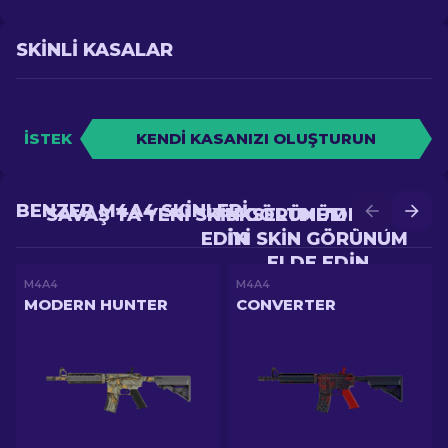
SKINLI KASALAR
İSTEK
KENDI KASANIZI OLUŞTURUN
BENZER M4A4 SKINLERI
SAVAŞ'TA YENI SKIN GÖRÜNÜM ELDE
YÜKSELTME'DE DAHA
EDIN
IYI SKIN GÖRÜNÜM
ELDE EDIN
M4A4
M4A4
MODERN HUNTER
CONVERTER