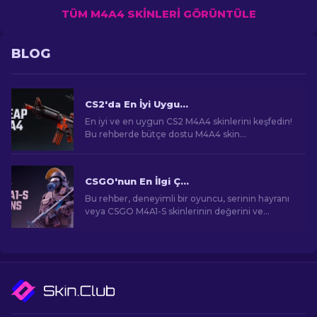
TÜM M4A4 SKINLERI GÖRÜNTÜLE
BLOG
CS2'da En İyi Uygun Fiyatlı M4A4 Skinleri [2026]
En iyi ve en uygun CS2 M4A4 skinlerini keşfedin!
Bu rehberde bütçe dostu M4A4 skin
seçeneklerini bulun. Sınırlı bütçeyle oyun
deneyimini geliştirin!
CSGO'nun En İlgi Çekici M4A1-S Skinleri
Bu rehber, deneyimli bir oyuncu, serinin hayranı
veya CSGO M4A1-S skinlerinin değerini ve
cazibesini anlamaya çalışan bir yeni gelen olsanız
bile, sizi görsel açıdan çarpıcı ve talep gören
oyun eşyalarının etkileyici dünyasına
götürecektir.