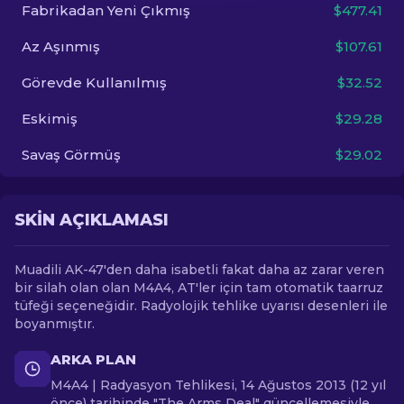
Fabrikadan Yeni Çıkmış
$477.41
TR
Az Aşınmış
$107.61
Görevde Kullanılmış
$32.52
Eskimiş
$29.28
Savaş Görmüş
$29.02
SKIN AÇIKLAMASI
Muadili AK-47'den daha isabetli fakat daha az zarar veren
bir silah olan olan M4A4, AT'ler için tam otomatik taarruz
tüfeği seçeneğidir. Radyolojik tehlike uyarısı desenleri ile
boyanmıştır.
ARKA PLAN
M4A4 | Radyasyon Tehlikesi, 14 Ağustos 2013 (12 yıl
önce) tarihinde "The Arms Deal" güncellemesiyle