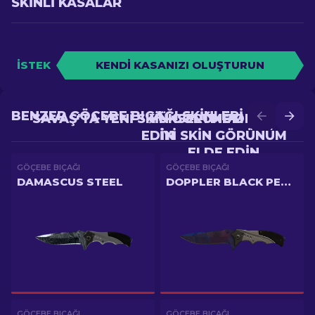
SKINLI KASALAR
İSTEK
KENDI KASANIZI OLUŞTURUN
BENZER GÖÇEBE BIÇAĞI SKINLERI
SAVAŞ'TA YENI SKIN GÖRÜNÜM ELDE
YÜKSELTME'DE DAHA
EDIN
IYI SKIN GÖRÜNÜM
ELDE EDIN
GÖÇEBE BIÇAĞI
GÖÇEBE BIÇAĞI
DAMASCUS STEEL
DOPPLER BLACK PEARL
GÖÇEBE BIÇAĞI
GÖÇEBE BIÇAĞI