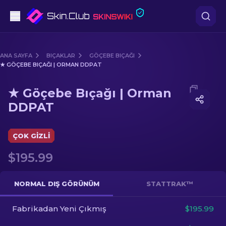
Tabanca
ANA SAYFA
BIÇAKLAR
GÖÇEBE BIÇAĞI
★ GÖÇEBE BIÇAĞI | ORMAN DDPAT
Orta seviye
Media of
★ Göçebe Bıçağı | Orman DDPAT
★ Göçebe Bıçağı | Orman
Tüfek
DDPAT
Dürbünlü Tüfek
ÇOK GIZLI
Bıçaklar
$195.99
Eldiven
NORMAL DIŞ GÖRÜNÜM
STATTRAK™
Kasalar
Fabrikadan Yeni Çıkmış
$195.99
Diğer