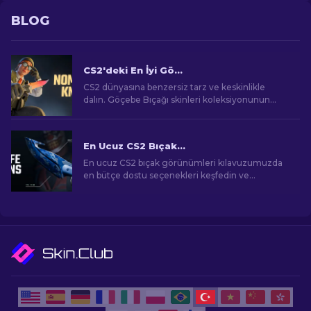
BLOG
CS2'deki En İyi Göçebe Bıçağı Skinleri
CS2 dünyasına benzersiz tarz ve keskinlikle
dalın. Göçebe Bıçağı skinleri koleksiyonunun
doruğunu keşfedin.
En Ucuz CS2 Bıçak Görünümleri [2026]
En ucuz CS2 bıçak görünümleri kılavuzumuzda
en bütçe dostu seçenekleri keşfedin ve
bütçenizi zorlamadan oyun içi tarzınızı yükseltin!