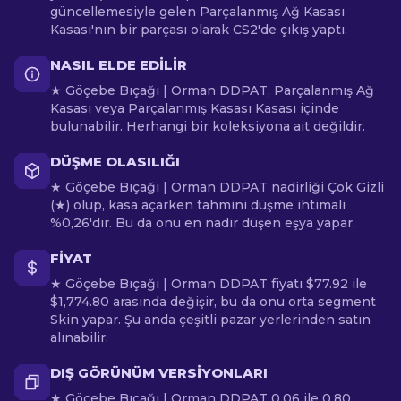
güncellemesiyle gelen Parçalanmış Ağ Kasası
Kasası'nın bir parçası olarak CS2'de çıkış yaptı.
NASIL ELDE EDILIR
★ Göçebe Bıçağı | Orman DDPAT, Parçalanmış Ağ
Kasası veya Parçalanmış Kasası Kasası içinde
bulunabilir. Herhangi bir koleksiyona ait değildir.
DÜŞME OLASILIĞI
★ Göçebe Bıçağı | Orman DDPAT nadirliği Çok Gizli
(★) olup, kasa açarken tahmini düşme ihtimali
%0,26'dır. Bu da onu en nadir düşen eşya yapar.
FIYAT
★ Göçebe Bıçağı | Orman DDPAT fiyatı $77.92 ile
$1,774.80 arasında değişir, bu da onu orta segment
Skin yapar. Şu anda çeşitli pazar yerlerinden satın
alınabilir.
DIŞ GÖRÜNÜM VERSIYONLARI
★ Göçebe Bıçağı | Orman DDPAT 0.06 ile 0.80