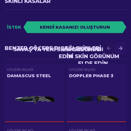
SKINLI KASALAR
İSTEK
KENDI KASANIZI OLUŞTURUN
BENZER GÖÇEBE BIÇAĞI SKINLERI
SAVAŞ'TA YENI SKIN GÖRÜNÜM ELDE
YÜKSELTME'DE DAHA
EDIN
IYI SKIN GÖRÜNÜM
ELDE EDIN
GÖÇEBE BIÇAĞI
GÖÇEBE BIÇAĞI
DAMASCUS STEEL
DOPPLER PHASE 3
GÖÇEBE BIÇAĞI
GÖÇEBE BIÇAĞI