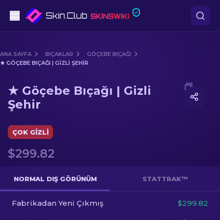
Tabanca
ANA SAYFA
BIÇAKLAR
GÖÇEBE BIÇAĞI
★ GÖÇEBE BIÇAĞI | GIZLI ŞEHIR
Orta seviye
Media of
★ Göçebe Bıçağı | Gizli Şehir
★ Göçebe Bıçağı | Gizli
Tüfek
Şehir
Dürbünlü Tüfek
ÇOK GIZLI
Bıçaklar
$299.82
Eldiven
NORMAL DIŞ GÖRÜNÜM
STATTRAK™
Kasalar
Fabrikadan Yeni Çıkmış
$299.82
Diğer