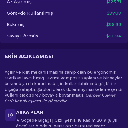
Az Aşınmış
$123.31
Görevde Kullanılmış
$97.89
TR
Eskimiş
$96.99
Savaş Görmüş
$90.94
SKIN AÇIKLAMASI
Açılır ve kilit mekanizmasına sahip olan bu ergonomik
taktiksel avcı bıçağı, ayrıca kompozit saplara ve bir şeyleri
kesmek ya da kanırtmak için kullanılabilecek güçlü bir
bıçağa sahiptir. Şablon olarak dolanmış maskeleme şeridi
kullanılarak sprey boyayla boyanmıştır.
Gerçek kuvvet
üstü kapalı eylem ile gösterilir
ARKA PLAN
★ Göçebe Bıçağı | Gizli Şehir, 18 Kasım 2019 (6 yıl
önce) tarihinde "Operation Shattered Web"