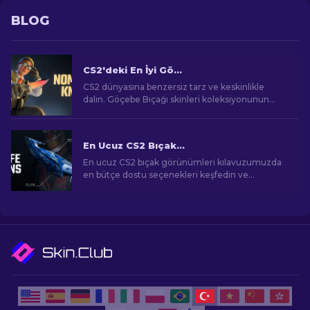
BLOG
CS2'deki En İyi Göçebe Bıçağı Skinleri
CS2 dünyasına benzersiz tarz ve keskinlikle
dalın. Göçebe Bıçağı skinleri koleksiyonunun
doruğunu keşfedin.
En Ucuz CS2 Bıçak Görünümleri [2026]
En ucuz CS2 bıçak görünümleri kılavuzumuzda
en bütçe dostu seçenekleri keşfedin ve
bütçenizi zorlamadan oyun içi tarzınızı yükseltin!