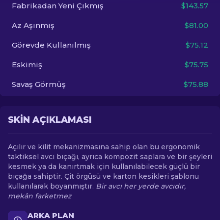
Fabrikadan Yeni Çıkmış
$143.57
TR
Az Aşınmış
$81.00
Görevde Kullanılmış
$75.12
Eskimiş
$75.75
Savaş Görmüş
$75.88
SKIN AÇIKLAMASI
Açılır ve kilit mekanizmasına sahip olan bu ergonomik
taktiksel avcı bıçağı, ayrıca kompozit saplara ve bir şeyleri
kesmek ya da kanırtmak için kullanılabilecek güçlü bir
bıçağa sahiptir. Çit örgüsü ve karton kesikleri şablonu
kullanılarak boyanmıştır.
Bir avcı her yerde avcıdır,
mekân farketmez
ARKA PLAN