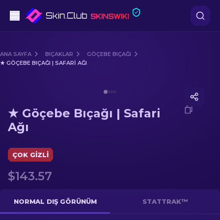
Tabanca
ANA SAYFA
BIÇAKLAR
GÖÇEBE BIÇAĞI
★ GÖÇEBE BIÇAĞI | SAFARI AĞI
Orta seviye
Media of
★ Göçebe Bıçağı | Safari Ağı
Tüfek
★ Göçebe Bıçağı | Safari
Dürbünlü Tüfek
Ağı
Bıçaklar
ÇOK GIZLI
Eldiven
$143.57
Kasalar
NORMAL DIŞ GÖRÜNÜM
STATTRAK™
Diğer