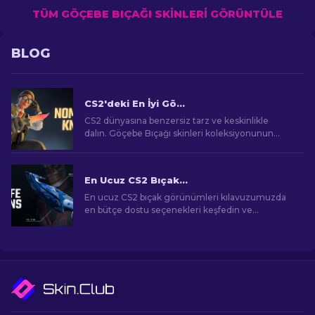
TÜM GÖÇEBE BIÇAĞI SKINLERI GÖRÜNTÜLE
BLOG
CS2'deki En İyi Göçebe Bıçağı Skinleri
CS2 dünyasına benzersiz tarz ve keskinlikle
dalın. Göçebe Bıçağı skinleri koleksiyonunun
doruğunu keşfedin.
En Ucuz CS2 Bıçak Görünümleri [2026]
En ucuz CS2 bıçak görünümleri kılavuzumuzda
en bütçe dostu seçenekleri keşfedin ve
bütçenizi zorlamadan oyun içi tarzınızı yükseltin!