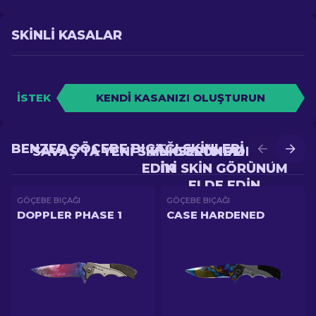
SKINLI KASALAR
İSTEK
KENDI KASANIZI OLUŞTURUN
BENZER GÖÇEBE BIÇAĞI SKINLERI
SAVAŞ'TA YENI SKIN GÖRÜNÜM ELDE
YÜKSELTME'DE DAHA
EDIN
IYI SKIN GÖRÜNÜM
ELDE EDIN
GÖÇEBE BIÇAĞI
GÖÇEBE BIÇAĞI
DOPPLER PHASE 1
CASE HARDENED