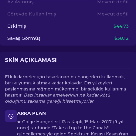
Az Aşınmış
Mevcut değil
Görevde Kullanılmış
Mevcut değil
TR
Eskimiş
$44.73
Savaş Görmüş
$38.12
SKIN AÇIKLAMASI
Etkili darbeler için tasarlanan bu hançerleri kullanmak,
bir iki yumruk atmak kadar kolaydır. Dış yüzeyleri
paslanmasına rağmen mükemmel bir şekilde kullanıma
hazırdır.
Bazı insanlar emellerinin ne kadar kötü
olduğunu saklama gereği hissetmiyorlar
ARKA PLAN
★ Gölge Hançerler | Pas Kaplı, 15 Mart 2017 (9 yıl
önce) tarihinde "Take a trip to the Canals"
güncellemesiyle gelen Spektrum Kasası Kasası'nın