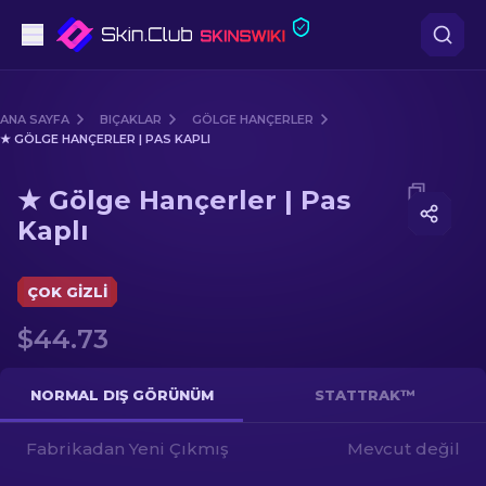
Tabanca
ANA SAYFA
BIÇAKLAR
GÖLGE HANÇERLER
★ GÖLGE HANÇERLER | PAS KAPLI
Orta seviye
Media of
★ Gölge Hançerler | Pas Kaplı
★ Gölge Hançerler | Pas
Tüfek
Kaplı
Dürbünlü Tüfek
ÇOK GIZLI
Bıçaklar
$44.73
Eldiven
NORMAL DIŞ GÖRÜNÜM
STATTRAK™
Kasalar
Fabrikadan Yeni Çıkmış
Mevcut değil
Diğer