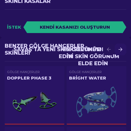
SKINLI KASALAR
İSTEK
KENDI KASANIZI OLUŞTURUN
BENZER GÖLGE HANÇERLER
SAVAŞ'TA YENI SKIN GÖRÜNÜM ELDE
YÜKSELTME'DE DAHA
SKINLERI
EDIN
IYI SKIN GÖRÜNÜM
ELDE EDIN
GÖLGE HANÇERLER
GÖLGE HANÇERLER
DOPPLER PHASE 3
BRIGHT WATER