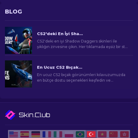
BLOG
CS2'deki En İyi Shadow Daggers Skinleri
CS2'deki en iyi Shadow Daggers skinleri ile
şıklığın zirvesine çıkın. Her tıklamada eşsiz bir stil
ve ölümcül hassasiyetle oynayın.
En Ucuz CS2 Bıçak Görünümleri [2026]
En ucuz CS2 bıçak görünümleri kılavuzumuzda
en bütçe dostu seçenekleri keşfedin ve
bütçenizi zorlamadan oyun içi tarzınızı yükseltin!