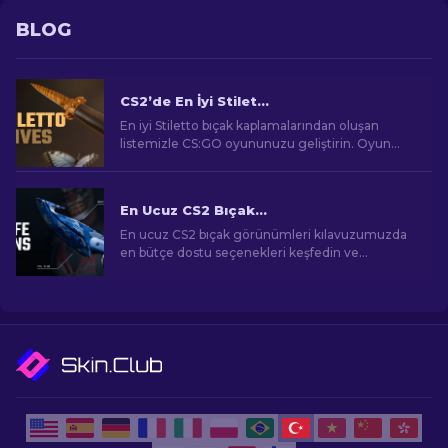
BLOG
CS2’de En İyi Stiletto Knife Skin’leri [2026]
En iyi Stiletto bıçak kaplamalarından oluşan
listemizle CS:GO oyununuzu geliştirin. Oyun
deneyiminizi geliştirmek için en şık tasarımları
ortaya çıkarın.
En Ucuz CS2 Bıçak Görünümleri [2026]
En ucuz CS2 bıçak görünümleri kılavuzumuzda
en bütçe dostu seçenekleri keşfedin ve
bütçenizi zorlamadan oyun içi tarzınızı yükseltin!