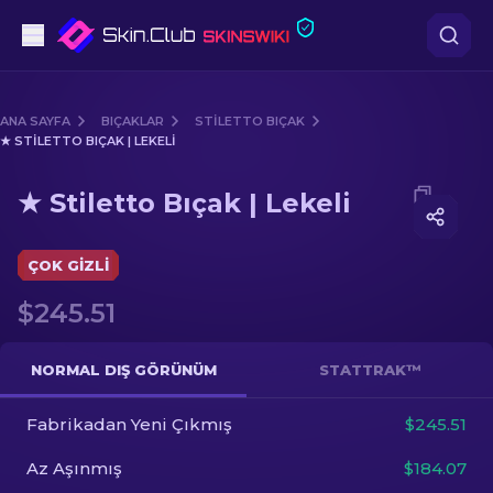
Tabanca
ANA SAYFA
BIÇAKLAR
STILETTO BIÇAK
★ STILETTO BIÇAK | LEKELI
Orta seviye
Media of
★ Stiletto Bıçak | Lekeli
★ Stiletto Bıçak | Lekeli
Tüfek
Dürbünlü Tüfek
ÇOK GIZLI
$245.51
Bıçaklar
Eldiven
NORMAL DIŞ GÖRÜNÜM
STATTRAK™
Kasalar
Fabrikadan Yeni Çıkmış
$245.51
Az Aşınmış
$184.07
Diğer