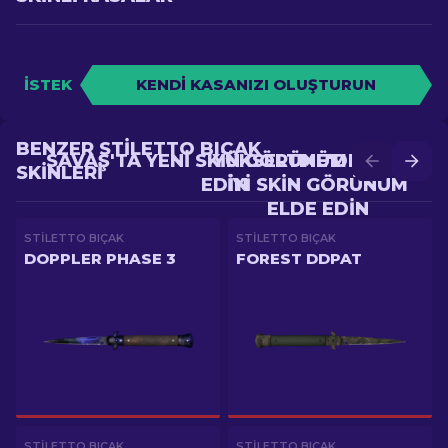
İSTEK
KENDI KASANIZI OLUŞTURUN
BENZER STILETTO BIÇAK
SAVAŞ'TA YENI SKIN GÖRÜNÜM ELDE
YÜKSELTME'DE DAHA
SKINLERI
EDIN
IYI SKIN GÖRÜNÜM
ELDE EDIN
STILETTO BIÇAK
STILETTO BIÇAK
DOPPLER PHASE 3
FOREST DDPAT
STILETTO BIÇAK
STILETTO BIÇAK