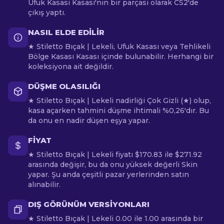
Ufuk Kasası Kasası'nın bir parçası olarak CS2'de
çıkış yaptı.
NASIL ELDE EDILIR
★ Stiletto Bıçak | Lekeli, Ufuk Kasası veya Tehlikeli
Bölge Kasası Kasası içinde bulunabilir. Herhangi bir
koleksiyona ait değildir.
DÜŞME OLASILIĞI
★ Stiletto Bıçak | Lekeli nadirliği Çok Gizli (★) olup,
kasa açarken tahmini düşme ihtimali %0,26'dır. Bu
da onu en nadir düşen eşya yapar.
FIYAT
★ Stiletto Bıçak | Lekeli fiyatı $170.83 ile $271.92
arasında değişir, bu da onu yüksek değerli Skin
yapar. Şu anda çeşitli pazar yerlerinden satın
alınabilir.
DIŞ GÖRÜNÜM VERSIYONLARI
★ Stiletto Bıçak | Lekeli 0.00 ile 1.00 arasında bir