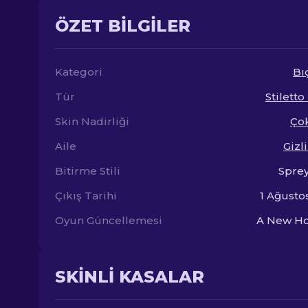
ÖZET BILGILER
Kategori
Bı
Tür
Stiletto
Skin Nadirliği
Çok
Aile
Gizl
Bitirme Stili
Spre
Çıkış Tarihi
1 Ağusto
Oyun Güncellemesi
A New Ho
SKINLI KASALAR