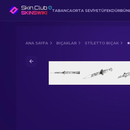
TABANCA
ORTA SEVIYE
TÜFEK
DÜRBÜNL
ANA SAYFA
BIÇAKLAR
STILETTO BIÇAK
★
Media of
★ Stiletto Bıçak | Gizli Şehir