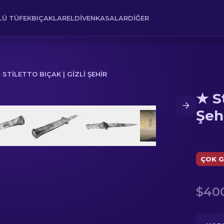
Ü TÜFEK
BIÇAKLAR
ELDIVEN
KASALAR
DIĞER
 STILETTO BIÇAK | GIZLI ŞEHIR
★ St
Şeh
ÇOK G
$40