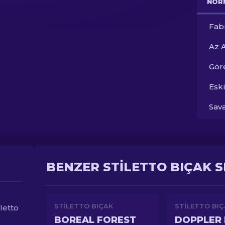
NOR
Fab
Az 
Gör
Esk
Sav
BENZER STILETTO BIÇAK S
STILETTO BIÇAK
STILETTO BI
letto
BOREAL FOREST