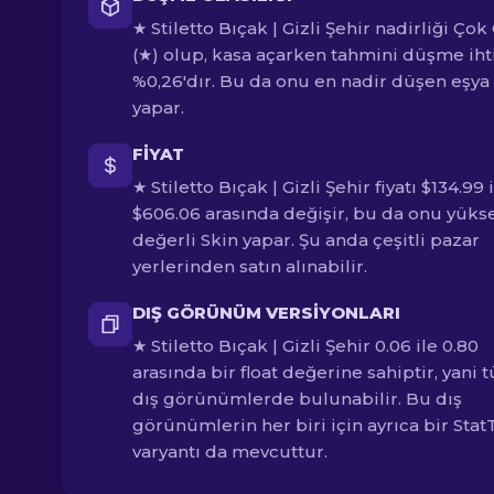
★ Stiletto Bıçak | Gizli Şehir nadirliği Çok 
(★) olup, kasa açarken tahmini düşme iht
%0,26'dır. Bu da onu en nadir düşen eşya
yapar.
FIYAT
★ Stiletto Bıçak | Gizli Şehir fiyatı $134.99 
$606.06 arasında değişir, bu da onu yüks
değerli Skin yapar. Şu anda çeşitli pazar
yerlerinden satın alınabilir.
DIŞ GÖRÜNÜM VERSIYONLARI
★ Stiletto Bıçak | Gizli Şehir 0.06 ile 0.80
arasında bir float değerine sahiptir, yani 
dış görünümlerde bulunabilir. Bu dış
görünümlerin her biri için ayrıca bir Stat
varyantı da mevcuttur.