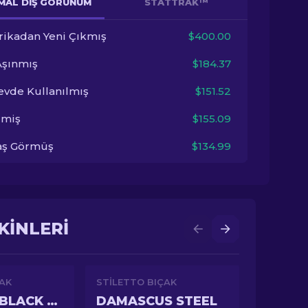
MAL DIŞ GÖRÜNÜM
STATTRAK™
rikadan Yeni Çıkmış
$400.00
Aşınmış
$184.37
evde Kullanılmış
$151.52
imiş
$155.09
aş Görmüş
$134.99
KINLERI
ÇAK
STILETTO BIÇAK
DOPPLER BLACK PEARL
DAMASCUS STEEL