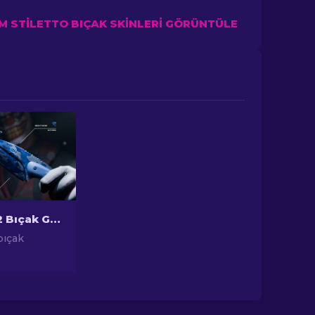
M STILETTO BIÇAK SKINLERI GÖRÜNTÜLE
En Ucuz CS2 Bıçak Görünümleri [2026]
bıçak
a en bütçe
kleri
ütçenizi
un içi