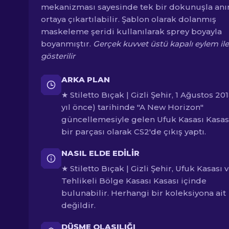
mekanizması sayesinde tek bir dokunuşla an
ortaya çıkartılabilir. Şablon olarak dolanmış
maskeleme şeridi kullanılarak sprey boyayla
boyanmıştır.
Gerçek kuvvet üstü kapalı eylem ile
gösterilir
ARKA PLAN
★ Stiletto Bıçak | Gizli Şehir, 1 Ağustos 201
yıl önce) tarihinde "A New Horizon"
güncellemesiyle gelen Ufuk Kasası Kasas
bir parçası olarak CS2'de çıkış yaptı.
NASIL ELDE EDILIR
★ Stiletto Bıçak | Gizli Şehir, Ufuk Kasası 
Tehlikeli Bölge Kasası Kasası içinde
bulunabilir. Herhangi bir koleksiyona ait
değildir.
DÜŞME OLASILIĞI