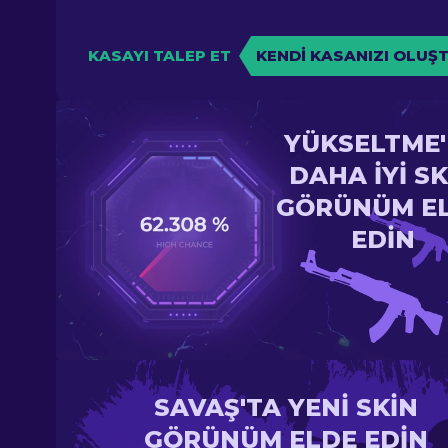
KASAYI TALEP ET
KENDI KASANIZI OLUŞ
YÜKSELTME
DAHA IYI SK
GÖRÜNÜM E
EDIN
SAVAŞ'TA YENI SKIN
GÖRÜNÜM ELDE EDIN