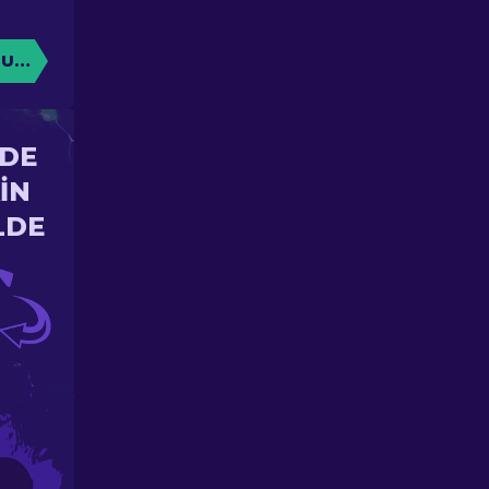
TURUN
'DE
IN
LDE