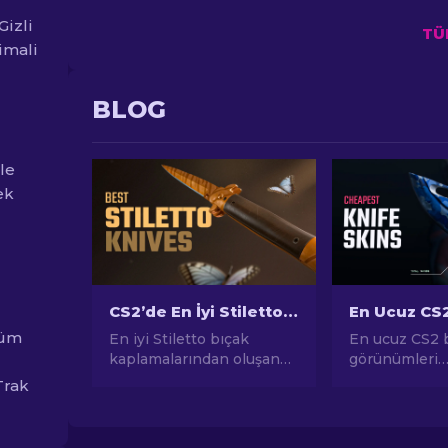
Gizli
TÜ
imali
BLOG
ile
ek
CS2’de En İyi Stiletto Knife Skin’leri [2026]
tüm
En iyi Stiletto bıçak
En ucuz CS2 
kaplamalarından oluşan
görünümleri
listemizle CS:GO
kılavuzumuzd
Trak
oyununuzu geliştirin.
dostu seçene
Oyun deneyiminizi
keşfedin ve b
geliştirmek için en şık
zorlamadan oy