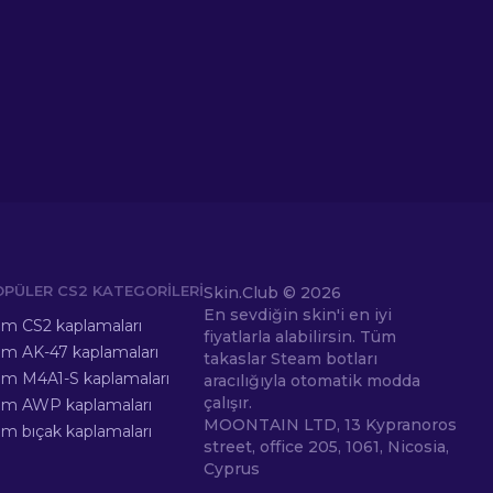
OPÜLER CS2 KATEGORILERI
Skin.Club ©
2026
En sevdiğin skin'i en iyi
m CS2 kaplamaları
fiyatlarla alabilirsin. Tüm
m AK-47 kaplamaları
takaslar Steam botları
m M4A1-S kaplamaları
aracılığıyla otomatik modda
çalışır.
üm AWP kaplamaları
MOONTAIN LTD, 13 Kypranoros
m bıçak kaplamaları
street, office 205, 1061, Nicosia,
Cyprus