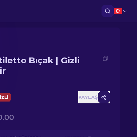
iletto Bıçak | Gizli
ir
PAYLAŞ
IZLI
0.00