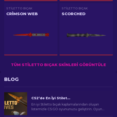
STILETTO BIÇAK
STILETTO BIÇAK
CRIMSON WEB
SCORCHED
TÜM STILETTO BIÇAK SKINLERI GÖRÜNTÜLE
BLOG
CS2’de En İyi Stiletto Knife Skin’leri [2026]
En iyi Stiletto bıçak kaplamalarından oluşan
listemizle CS:GO oyununuzu geliştirin. Oyun
deneyiminizi geliştirmek için en şık tasarımları