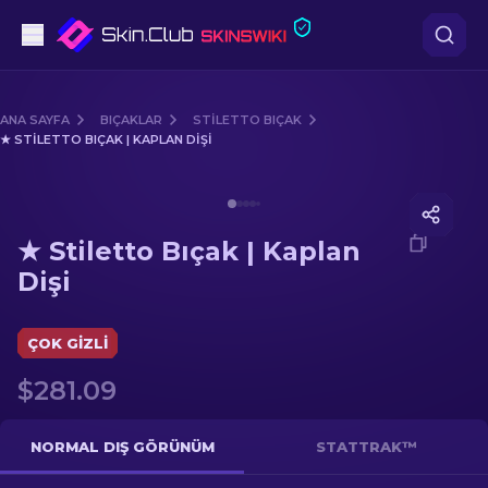
Tabanca
ANA SAYFA
BIÇAKLAR
STILETTO BIÇAK
★ STILETTO BIÇAK | KAPLAN DIŞI
Orta seviye
Media of
★ Stiletto Bıçak | Kaplan Dişi
Tüfek
★ Stiletto Bıçak | Kaplan
Dürbünlü Tüfek
Dişi
Bıçaklar
ÇOK GIZLI
Eldiven
$281.09
Kasalar
NORMAL DIŞ GÖRÜNÜM
STATTRAK™
Diğer