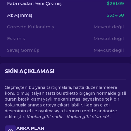
Fabrikadan Yeni Çıkmış
$281.09
TR
Az Aşınmış
$334.38
Görevde Kullanılmış
Mevcut değil
Eskimiş
Mevcut değil
Savaş Görmüş
Mevcut değil
SKIN AÇIKLAMASI
Geçmişten bu yana tartışmalara, hatta düzenlemelere
konu olmuş İtalyan tarzı bu stiletto bıçağın normalde gizli
duran bıçak kısmı yaylı mekanizması sayesinde tek bir
dokunuşla anında ortaya çıkartılabilir. Kaplan çizgi
deseninin el ile oyulmasıyla turuncu renkte andonize
edilmiştir.
Kaplan gibi nadir... Kaplan gibi ölümcül...
ARKA PLAN