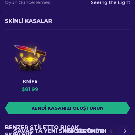
Oyun Güncellemesi
Seeing the Light
SKINLI KASALAR
KNIFE
$
81.99
KENDI KASANIZI OLUŞTURUN
BENZER STILETTO BIÇAK
SAVAŞ'TA YENI SKIN GÖRÜNÜM ELDE
YÜKSELTME'DE DAHA
SKINLERI