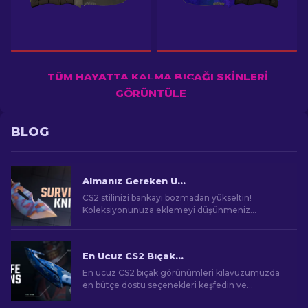
TÜM HAYATTA KALMA BIÇAĞI SKINLERI
GÖRÜNTÜLE
BLOG
Almanız Gereken Ucuz CS2 Hayatta Kalma Bıçağı Skinleri [2026]
CS2 stilinizi bankayı bozmadan yükseltin!
Koleksiyonunuza eklemeyi düşünmeniz
gereken uygun fiyatlı Hayatta Kalma Bıçağı
skinleri hakkındaki rehberimizi keşfedin.
En Ucuz CS2 Bıçak Görünümleri [2026]
En ucuz CS2 bıçak görünümleri kılavuzumuzda
en bütçe dostu seçenekleri keşfedin ve
bütçenizi zorlamadan oyun içi tarzınızı yükseltin!