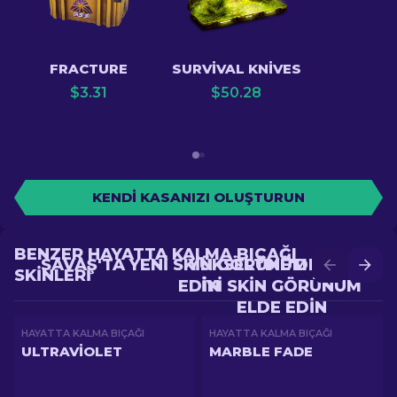
FRACTURE
SURVIVAL KNIVES
$
3.31
$
50.28
KENDI KASANIZI OLUŞTURUN
BENZER HAYATTA KALMA BIÇAĞI
SAVAŞ'TA YENI SKIN GÖRÜNÜM ELDE
YÜKSELTME'DE DAHA
SKINLERI
EDIN
IYI SKIN GÖRÜNÜM
ELDE EDIN
HAYATTA KALMA BIÇAĞI
HAYATTA KALMA BIÇAĞI
ULTRAVIOLET
MARBLE FADE