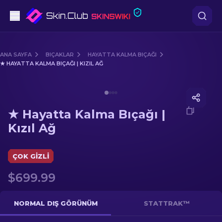
Tabanca
ANA SAYFA
BIÇAKLAR
HAYATTA KALMA BIÇAĞI
★ HAYATTA KALMA BIÇAĞI | KIZIL AĞ
Orta seviye
Media of
★ Hayatta Kalma Bıçağı | Kızıl Ağ
Tüfek
★ Hayatta Kalma Bıçağı |
Dürbünlü Tüfek
Kızıl Ağ
Bıçaklar
ÇOK GIZLI
Eldiven
$699.99
Kasalar
NORMAL DIŞ GÖRÜNÜM
STATTRAK™
Diğer