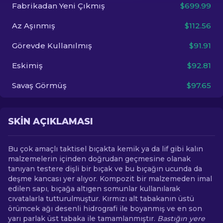
Fabrikadan Yeni Çıkmış
$699.99
TR
Az Aşınmış
$112.56
Görevde Kullanılmış
$91.91
Eskimiş
$92.81
Savaş Görmüş
$97.65
SKIN AÇIKLAMASI
Bu çok amaçlı taktisel bıçakta kemik ya da lif gibi kalın
malzemelerin içinden doğrudan geçmesine olanak
tanıyan testere dişli bir bıçak ve bu bıçağın ucunda da
deşme kancası yer alıyor. Kompozit bir malzemeden imal
edilen sapı, bıçağa altıgen somunlar kullanılarak
cıvatalarla tutturulmuştur. Kırmızı alt tabakanın üstü
örümcek ağı desenli hidrografi ile boyanmış ve en son
yarı parlak üst tabaka ile tamamlanmıştır.
Bastığın yere