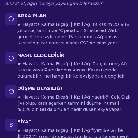
dikkat et, ağın nereye yayıldığını bilemezsin
ARKA PLAN
★ Hayatta Kalma Bıçağı | Kızıl Ağ, 18 Kasım 2019 (6
yıl önce) tarihinde "Operation Shattered Web"
güncellemesiyle gelen Parçalanmış Ağ Kasası
Kasası'nın bir parçası olarak CS2'de çıkış yaptı.
NASIL ELDE EDILIR
★ Hayatta Kalma Bıçağı | Kızıl Ağ, Parçalanmış Ağ
Kasası veya Parçalanmış Kasası Kasası içinde
bulunabilir. Herhangi bir koleksiyona ait değildir.
DÜŞME OLASILIĞI
★ Hayatta Kalma Bıçağı | Kızıl Ağ nadirliği Çok Gizli
(★) olup, kasa açarken tahmini düşme ihtimali
%0,26'dır. Bu da onu en nadir düşen eşya yapar.
FIYAT
★ Hayatta Kalma Bıçağı | Kızıl Ağ fiyatı $91.91 ile
$1,302.71 arasında değişir, bu da onu orta segment