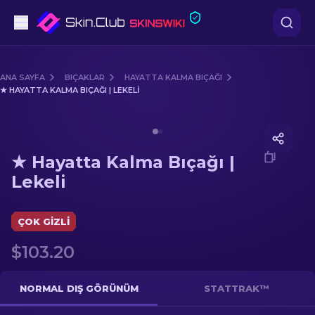
Tabanca
ANA SAYFA
BIÇAKLAR
HAYATTA KALMA BIÇAĞI
★ HAYATTA KALMA BIÇAĞI | LEKELI
Orta seviye
Media of
★ Hayatta Kalma Bıçağı | Lekeli
Tüfek
★ Hayatta Kalma Bıçağı |
Dürbünlü Tüfek
Lekeli
Bıçaklar
ÇOK GIZLI
Eldiven
$103.20
Kasalar
NORMAL DIŞ GÖRÜNÜM
STATTRAK™
Diğer