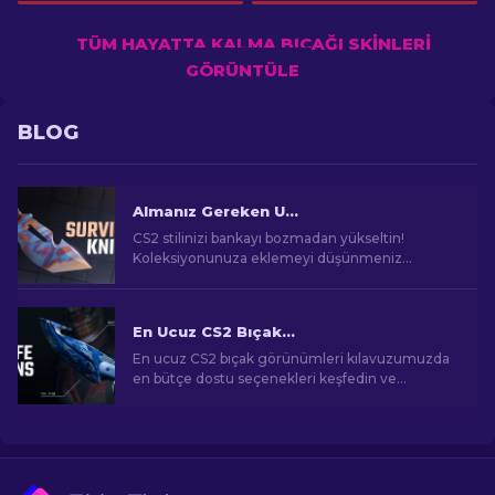
TÜM HAYATTA KALMA BIÇAĞI SKINLERI
GÖRÜNTÜLE
BLOG
Almanız Gereken Ucuz CS2 Hayatta Kalma Bıçağı Skinleri [2026]
CS2 stilinizi bankayı bozmadan yükseltin!
Koleksiyonunuza eklemeyi düşünmeniz
gereken uygun fiyatlı Hayatta Kalma Bıçağı
skinleri hakkındaki rehberimizi keşfedin.
En Ucuz CS2 Bıçak Görünümleri [2026]
En ucuz CS2 bıçak görünümleri kılavuzumuzda
en bütçe dostu seçenekleri keşfedin ve
bütçenizi zorlamadan oyun içi tarzınızı yükseltin!