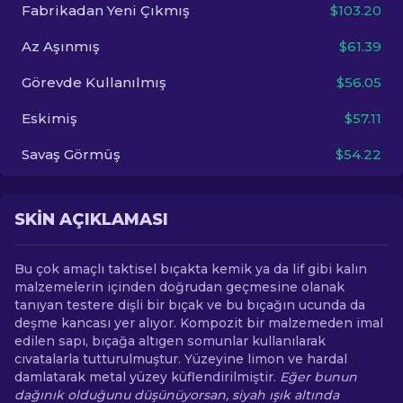
Fabrikadan Yeni Çıkmış
$103.20
TR
Az Aşınmış
$61.39
Görevde Kullanılmış
$56.05
Eskimiş
$57.11
Savaş Görmüş
$54.22
SKIN AÇIKLAMASI
Bu çok amaçlı taktisel bıçakta kemik ya da lif gibi kalın
malzemelerin içinden doğrudan geçmesine olanak
tanıyan testere dişli bir bıçak ve bu bıçağın ucunda da
deşme kancası yer alıyor. Kompozit bir malzemeden imal
edilen sapı, bıçağa altıgen somunlar kullanılarak
cıvatalarla tutturulmuştur. Yüzeyine limon ve hardal
damlatarak metal yüzey küflendirilmiştir.
Eğer bunun
dağınık olduğunu düşünüyorsan, siyah ışık altında