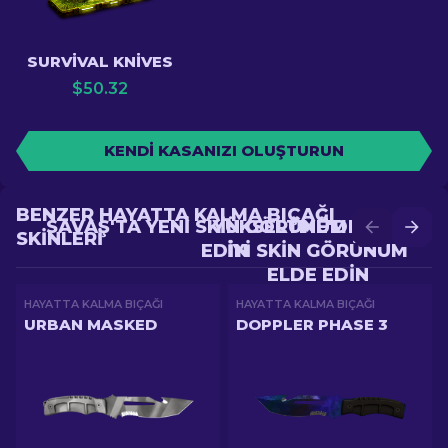
SURVIVAL KNIVES
$
50.32
KENDI KASANIZI OLUŞTURUN
BENZER HAYATTA KALMA BIÇAĞI
SAVAŞ'TA YENI SKIN GÖRÜNÜM ELDE
YÜKSELTME'DE DAHA
SKINLERI
EDIN
IYI SKIN GÖRÜNÜM
ELDE EDIN
HAYATTA KALMA BIÇAĞI
HAYATTA KALMA BIÇAĞI
URBAN MASKED
DOPPLER PHASE 3