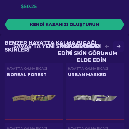
$
50.25
KENDI KASANIZI OLUŞTURUN
BENZER HAYATTA KALMA BIÇAĞI
SAVAŞ'TA YENI SKIN GÖRÜNÜM ELDE
YÜKSELTME'DE DAHA
SKINLERI
EDIN
IYI SKIN GÖRÜNÜM
ELDE EDIN
HAYATTA KALMA BIÇAĞI
HAYATTA KALMA BIÇAĞI
BOREAL FOREST
URBAN MASKED
HAYATTA KALMA BIÇAĞI
HAYATTA KALMA BIÇAĞI