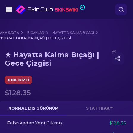
Tabanca
ANA SAYFA
BIÇAKLAR
HAYATTA KALMA BIÇAĞI
★ HAYATTA KALMA BIÇAĞI | GECE ÇIZGISI
Orta seviye
Media of
★ Hayatta Kalma Bıçağı | Gece Çizgisi
★ Hayatta Kalma Bıçağı |
Tüfek
Gece Çizgisi
Dürbünlü Tüfek
ÇOK GIZLI
Bıçaklar
$128.35
Eldiven
NORMAL DIŞ GÖRÜNÜM
STATTRAK™
Kasalar
Fabrikadan Yeni Çıkmış
$128.35
Diğer