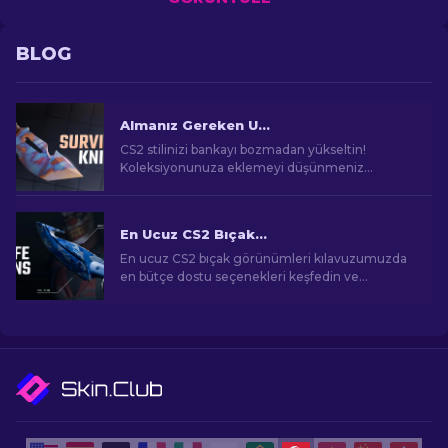
BLOG
Almanız Gereken Ucuz CS2 Hayatta Kalma Bıçağı Skinleri [2026]
CS2 stilinizi bankayı bozmadan yükseltin!
Koleksiyonunuza eklemeyi düşünmeniz
gereken uygun fiyatlı Hayatta Kalma Bıçağı
skinleri hakkındaki rehberimizi keşfedin.
En Ucuz CS2 Bıçak Görünümleri [2026]
En ucuz CS2 bıçak görünümleri kılavuzumuzda
en bütçe dostu seçenekleri keşfedin ve
bütçenizi zorlamadan oyun içi tarzınızı yükseltin!