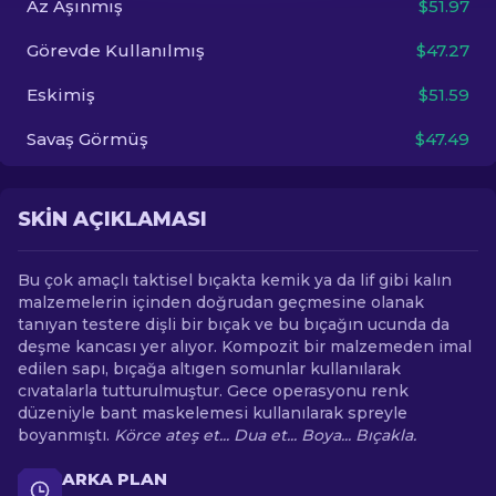
Az Aşınmış
$51.97
Görevde Kullanılmış
$47.27
TR
Eskimiş
$51.59
Savaş Görmüş
$47.49
SKIN AÇIKLAMASI
Bu çok amaçlı taktisel bıçakta kemik ya da lif gibi kalın
malzemelerin içinden doğrudan geçmesine olanak
tanıyan testere dişli bir bıçak ve bu bıçağın ucunda da
deşme kancası yer alıyor. Kompozit bir malzemeden imal
edilen sapı, bıçağa altıgen somunlar kullanılarak
cıvatalarla tutturulmuştur. Gece operasyonu renk
düzeniyle bant maskelemesi kullanılarak spreyle
boyanmıştı.
Körce ateş et... Dua et... Boya... Bıçakla.
ARKA PLAN