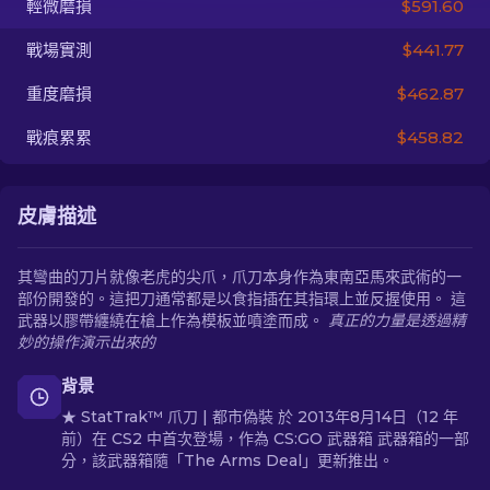
輕微磨損
$591.60
戰場實測
$441.77
ZH-TW
重度磨損
$462.87
戰痕累累
$458.82
皮膚描述
其彎曲的刀片就像老虎的尖爪，爪刀本身作為東南亞馬來武術的一
部份開發的。這把刀通常都是以食指插在其指環上並反握使用。 這
武器以膠帶纏繞在槍上作為模板並噴塗而成。
真正的力量是透過精
妙的操作演示出來的
背景
★ StatTrak™ 爪刀 | 都市偽裝 於 2013年8月14日（12 年
前）在 CS2 中首次登場，作為 CS:GO 武器箱 武器箱的一部
分，該武器箱隨「The Arms Deal」更新推出。