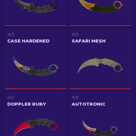
爪刀
爪刀
CASE HARDENED
SAFARI MESH
爪刀
爪刀
DOPPLER RUBY
AUTOTRONIC