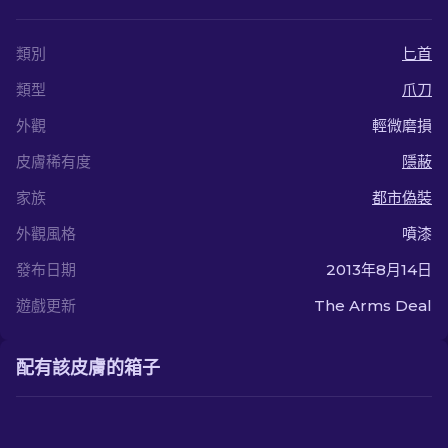
類別
匕首
類型
爪刀
外觀
輕微磨損
皮膚稀有度
隱蔽
家族
都市偽裝
外觀風格
噴漆
發布日期
2013年8月14日
遊戲更新
The Arms Deal
配有該皮膚的箱子