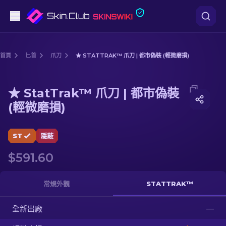
手槍
首頁
匕首
爪刀
★ STATTRAK™ 爪刀 | 都市偽裝 (輕微磨損)
中階
Media of
★ StatTrak™ 爪刀 | 都市偽裝 (輕微磨損)
★ StatTrak™ 爪刀 | 都市偽裝
步槍
(輕微磨損)
狙擊步槍
ST
隱蔽
匕首
$591.60
手套
常規外觀
STATTRAK™
武器箱
全新出廠
—
其他