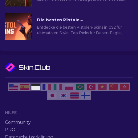
hin zu Premium-Wahlen und das perfekte
Kosmetik-Upgrade.
Die besten Pistolen-Skins in CS2 [2026]
Entdecke die besten Pistolen-Skins in CS2 für
ultimativen Style. Top-Picks für Desert Eagle,
USP-S und mehr!
HILFE
Community
PRO
Datenschutzerklärung