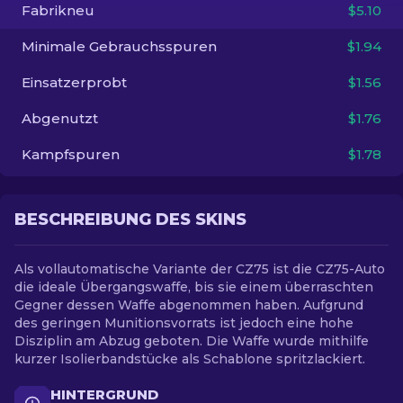
Fabrikneu
$5.10
DE
Minimale Gebrauchsspuren
$1.94
Einsatzerprobt
$1.56
Abgenutzt
$1.76
Kampfspuren
$1.78
BESCHREIBUNG DES SKINS
Als vollautomatische Variante der CZ75 ist die CZ75-Auto
die ideale Übergangswaffe, bis sie einem überraschten
Gegner dessen Waffe abgenommen haben. Aufgrund
des geringen Munitionsvorrats ist jedoch eine hohe
Disziplin am Abzug geboten. Die Waffe wurde mithilfe
kurzer Isolierbandstücke als Schablone spritzlackiert.
HINTERGRUND