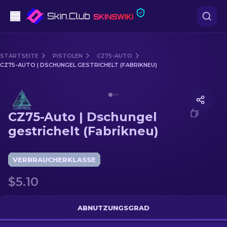
Pistolen
STARTSEITE
PISTOLEN
CZ75-AUTO
CZ75-AUTO | DSCHUNGEL GESTRICHELT (FABRIKNEU)
Mittelklasse
Media of
CZ75-Auto | Dschungel gestrichelt (Fabrikn
Gewehr
CZ75-Auto | Dschungel
Scharfschützengewehr
gestrichelt (Fabrikneu)
Messer
VERBRAUCHERKLASSE
Handschuh
$5.10
Kisten
ABNUTZUNGSGRAD
Andere