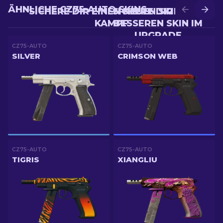
ÄHNLICHE CZ75-AUTO SKINS
SICHERE DIR EINEN NEUEN SKIN IM
SICHERE DIR EINEN
KAMPF
BESSEREN SKIN IM
UPGRADE
CZ75-AUTO
CZ75-AUTO
SILVER
CRIMSON WEB
CZ75-AUTO
CZ75-AUTO
TIGRIS
XIANGLIU