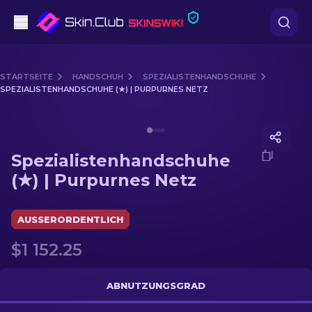
Pistolen
STARTSEITE
HANDSCHUH
SPEZIALISTENHANDSCHUHE
SPEZIALISTENHANDSCHUHE (★) | PURPURNES NETZ
Mittelklasse
Media of
Spezialistenhandschuhe (★) | Purpurnes Ne
Gewehr
Spezialistenhandschuhe
Scharfschützengewehr
(★) | Purpurnes Netz
Messer
AUSSERORDENTLICH
Handschuh
$1 152.25
Kisten
ABNUTZUNGSGRAD
Andere