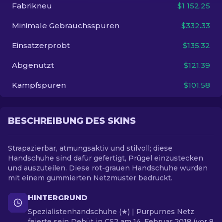
Fabrikneu
$1 152.25
DE
Minimale Gebrauchsspuren
$332.33
Einsatzerprobt
$135.32
Abgenutzt
$121.39
Kampfspuren
$101.58
BESCHREIBUNG DES SKINS
Strapazierbar, atmungsaktiv und stilvoll; diese
Handschuhe sind dafür gefertigt, Prügel einzustecken
und auszuteilen. Diese rot-grauen Handschuhe wurden
mit einem gummierten Netzmuster bedruckt.
HINTERGRUND
Spezialistenhandschuhe (★) | Purpurnes Netz
feierte sein Debüt in CS2 am 14. Februar 2018 (vor 8