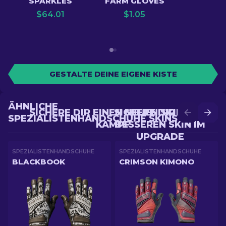
SPARKLES
FARM GLOVES
$
64.01
$
1.05
GESTALTE DEINE EIGENE KISTE
ÄHNLICHE
SICHERE DIR EINEN NEUEN SKIN IM
SICHERE DIR EINEN
SPEZIALISTENHANDSCHUHE SKINS
KAMPF
BESSEREN SKIN IM
UPGRADE
SPEZIALISTENHANDSCHUHE
SPEZIALISTENHANDSCHUHE
BLACKBOOK
CRIMSON KIMONO