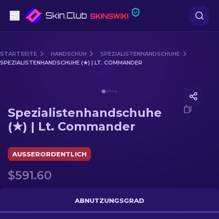
Pistolen
STARTSEITE
HANDSCHUH
SPEZIALISTENHANDSCHUHE
SPEZIALISTENHANDSCHUHE (★) | LT. COMMANDER
Mittelklasse
Media of
Spezialistenhandschuhe (★) | Lt. Commande
Gewehr
Spezialistenhandschuhe
Scharfschützengewehr
(★) | Lt. Commander
Messer
AUSSERORDENTLICH
Handschuh
$591.60
Kisten
ABNUTZUNGSGRAD
Andere