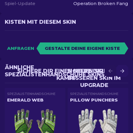
Spiel-Update
Operation Broken Fang
KISTEN MIT DIESEM SKIN
ANFRAGEN
GESTALTE DEINE EIGENE KISTE
ÄHNLICHE
SICHERE DIR EINEN NEUEN SKIN IM
SICHERE DIR EINEN
SPEZIALISTENHANDSCHUHE SKINS
KAMPF
BESSEREN SKIN IM
UPGRADE
SPEZIALISTENHANDSCHUHE
SPEZIALISTENHANDSCHUHE
EMERALD WEB
PILLOW PUNCHERS