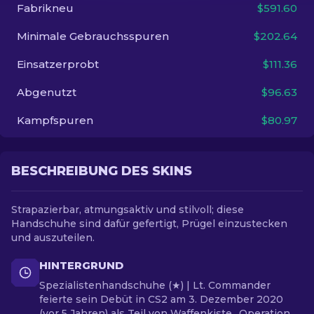
Fabrikneu
$591.60
DE
Minimale Gebrauchsspuren
$202.64
Einsatzerprobt
$111.36
Abgenutzt
$96.63
Kampfspuren
$80.97
BESCHREIBUNG DES SKINS
Strapazierbar, atmungsaktiv und stilvoll; diese
Handschuhe sind dafür gefertigt, Prügel einzustecken
und auszuteilen.
HINTERGRUND
Spezialistenhandschuhe (★) | Lt. Commander
feierte sein Debüt in CS2 am 3. Dezember 2020
(vor 5 Jahren) als Teil von Waffenkiste „Operation