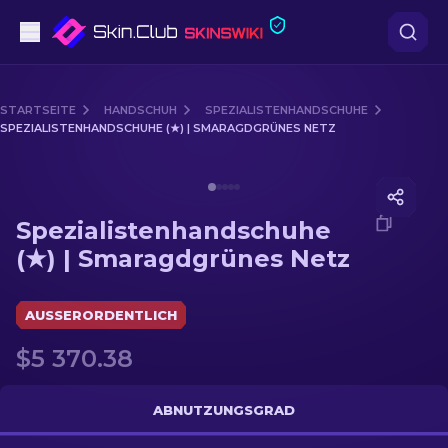
Pistolen
STARTSEITE
HANDSCHUH
SPEZIALISTENHANDSCHUHE
SPEZIALISTENHANDSCHUHE (★) | SMARAGDGRÜNES NETZ
Mittelklasse
Media of
Spezialistenhandschuhe (★) | Smaragdgrüne
Gewehr
Spezialistenhandschuhe
Scharfschützengewehr
(★) | Smaragdgrünes Netz
Messer
AUSSERORDENTLICH
Handschuh
$5 370.38
Kisten
ABNUTZUNGSGRAD
Andere