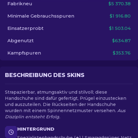
Fabrikneu
$5 370.38
DE
Minimale Gebrauchsspuren
$1 916.80
Einsatzerprobt
$1 503.04
Abgenutzt
$634.87
Kampfspuren
$353.76
BESCHREIBUNG DES SKINS
Strapazierbar, atmungsaktiv und stilvoll; diese
Handschuhe sind dafür gefertigt, Prügel einzustecken
und auszuteilen. Die Rückseiten der Handschuhe
wurden mit einem Spinnennetzmuster versehen.
Aus
Disziplin entsteht Erfolg.
HINTERGRUND
Spezialistenhandschuhe (★) | Smaragdgrünes Netz