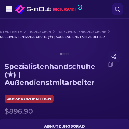
Pistolen
STARTSEITE
HANDSCHUH
SPEZIALISTENHANDSCHUHE
SPEZIALISTENHANDSCHUHE (★) | AUSSENDIENSTMITARBEITER
Mittelklasse
Media of
Spezialistenhandschuhe (★) | Außendienstmi
Gewehr
Spezialistenhandschuhe
Scharfschützengewehr
(★) |
Außendienstmitarbeiter
Messer
Handschuh
AUSSERORDENTLICH
$896.90
Kisten
Andere
ABNUTZUNGSGRAD