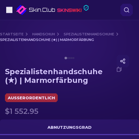
Pistolen
STARTSEITE
HANDSCHUH
SPEZIALISTENHANDSCHUHE
SPEZIALISTENHANDSCHUHE (★) | MARMORFÄRBUNG
Mittelklasse
Media of
Spezialistenhandschuhe (★) | Marmorfärbu
Gewehr
Spezialistenhandschuhe
Scharfschützengewehr
(★) | Marmorfärbung
Messer
AUSSERORDENTLICH
Handschuh
$1 552.95
Kisten
ABNUTZUNGSGRAD
Andere