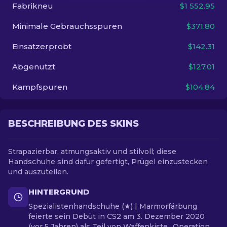
Fabrikneu
$1 552.95
DE
Minimale Gebrauchsspuren
$371.80
Einsatzerprobt
$142.31
Abgenutzt
$127.01
Kampfspuren
$104.84
BESCHREIBUNG DES SKINS
Strapazierbar, atmungsaktiv und stilvoll; diese
Handschuhe sind dafür gefertigt, Prügel einzustecken
und auszuteilen.
HINTERGRUND
Spezialistenhandschuhe (★) | Marmorfärbung
feierte sein Debüt in CS2 am 3. Dezember 2020
(vor 5 Jahren) als Teil von Waffenkiste „Operation