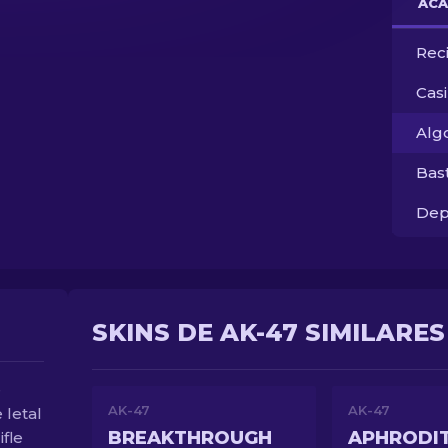
ACA
Rec
Cas
Alg
Bas
Dep
SKINS DE AK-47 SIMILARES
e
AK-47
AK-47
letal
BREAKTHROUGH
APHRODI
ifle