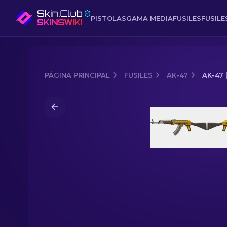
PISTOLAS
GAMA MEDIA
FUSILES
FUSIL
PÁGINA PRINCIPAL
FUSILES
AK-47
AK-47
Media of
AK-47 | Bujía inyectora (Alg