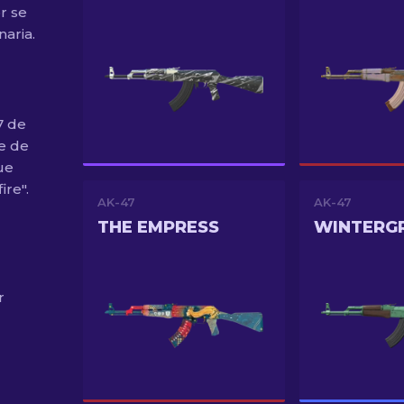
r se
aria.
7 de
e de
ue
ire".
AK-47
AK-47
THE EMPRESS
WINTERG
r