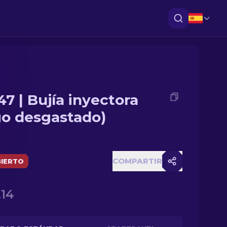
47 | Bujía inyectora
go desgastado)
COMPARTIR
IERTO
.14