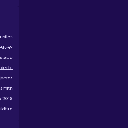
entre las mejores skins
para AK-47 e
de AK-47 en CS2.
$10, perfecta
actualizar tu
fuego.
usiles
AK-47
stado
bierto
jector
smith
e 2016
ldfire