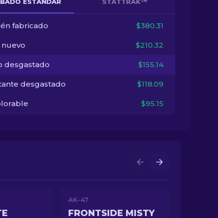
BADO ESTÁNDAR
STATTRAK™
ién fabricado
$380.31
i nuevo
$210.32
o desgastado
$155.14
tante desgastado
$118.09
lorable
$95.15
AK-47
TE
FRONTSIDE MISTY