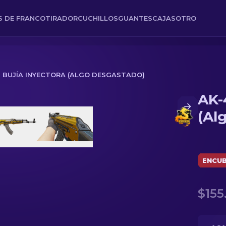
ES DE FRANCOTIRADOR
CUCHILLOS
GUANTES
CAJAS
OTRO
 | BUJÍA INYECTORA (ALGO DESGASTADO)
AK-
o desgastado)
(Al
ENCUB
$155