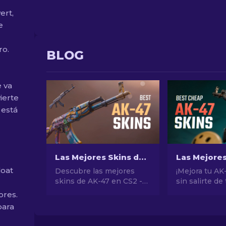
ert,
e
ro.
BLOG
e va
ierte
 está
Las Mejores Skins de AK-47 en CS2: De Baratas a Caras
loat
Descubre las mejores
¡Mejora tu AK
skins de AK-47 en CS2 -
sin salirte de 
desde las más baratas
presupuesto!
ores.
hasta las más
nuestras clas
para
extravagantes. Encuentra
de expertos d
tu complemento perfecto
mejores skin