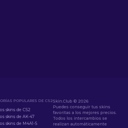
ORÍAS POPULARES DE CS2
Skin.Club ©
2026
Puedes conseguir tus skins
los skins de CS2
favoritas a los mejores precios.
los skins de AK-47
Todos los intercambios se
los skins de M4A1-S
realizan automáticamente