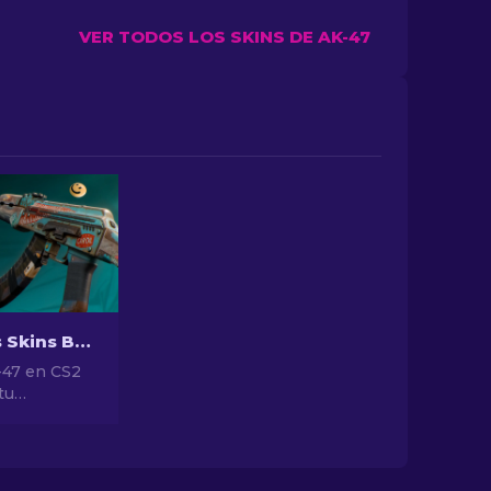
VER TODOS LOS SKINS DE AK-47
Las Mejores Skins Baratas para AK-47 en CS2 Por Menos de $10
-47 en CS2
tu
 Explora
ificaciones
e las
s asequibles