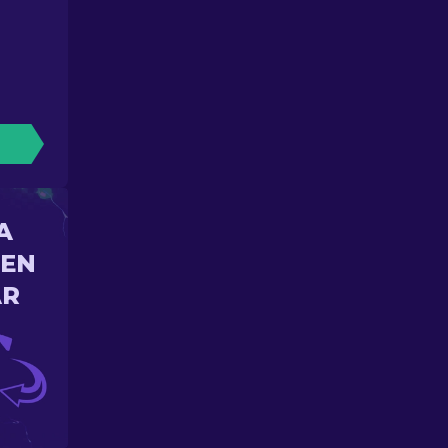
A
 EN
AR