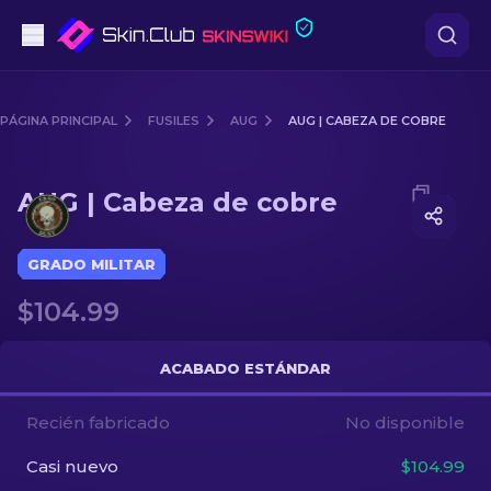
Pistolas
PÁGINA PRINCIPAL
FUSILES
AUG
AUG | CABEZA DE COBRE
Gama media
Media of
AUG | Cabeza de cobre
AUG | Cabeza de cobre
Fusiles
Fusiles de Francotirador
GRADO MILITAR
$104.99
Cuchillos
Guantes
ACABADO ESTÁNDAR
Cajas
Recién fabricado
No disponible
Casi nuevo
$104.99
Otro