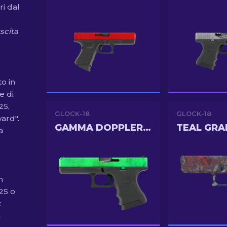
ri dal
scita
to in
e di
25,
GLOCK-18
GLOCK-18
ard".
GAMMA DOPPLER EMERALD
TEAL GRA
a
n
25 o
t
n