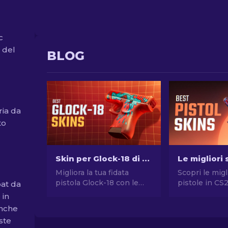
c
 del
BLOG
ria da
to
Skin per Glock-18 di CS2: La Classifica Completa [2026]
Migliora la tua fidata
Scopri le migl
pistola Glock-18 con le
pistole in CS
oat da
migliori skin di CS2!
stile senza 
 in
Scopri la nostra classifica
Le migliori sc
anche
per trovare l'aggiunta
Desert Eagle
ste
perfetta al tuo inventario.
molte altre!