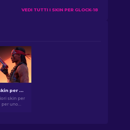
VEDI TUTTI I SKIN PER GLOCK-18
Le migliori skin per pistola in CS2 [2026]
iori skin per
2 per uno
compromessi.
elte per
, USP-S e