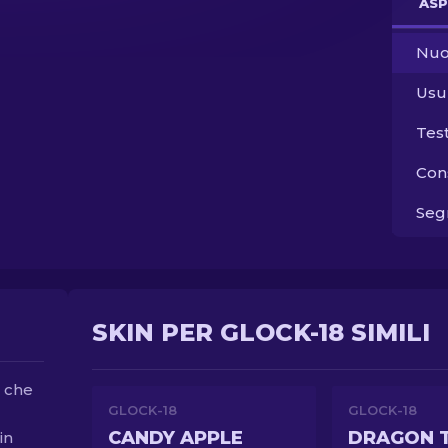
ASP
Nuo
Usu
Tes
Con
Segn
SKIN PER GLOCK-18 SIMILI
d che
GLOCK-18
GLOCK-18
CANDY APPLE
DRAGON 
in