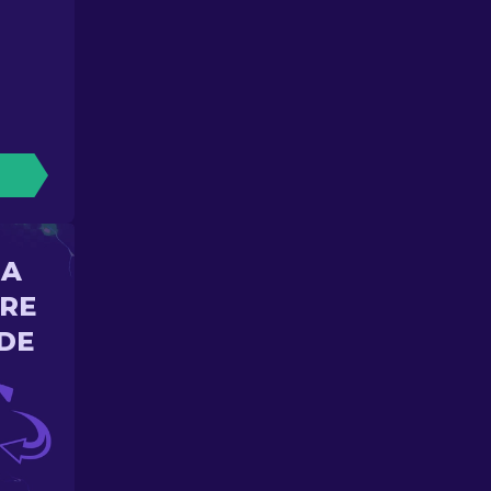
NA
ORE
DE