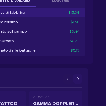
ETTO STANDARD
SOUVENIR
vo di fabbrica
$13.08
ra minima
$1.50
tato sul campo
$0.44
sumato
$0.25
ato dalle battaglie
$0.17
GLOCK-18
TATTOO
GAMMA DOPPLER PHASE 2