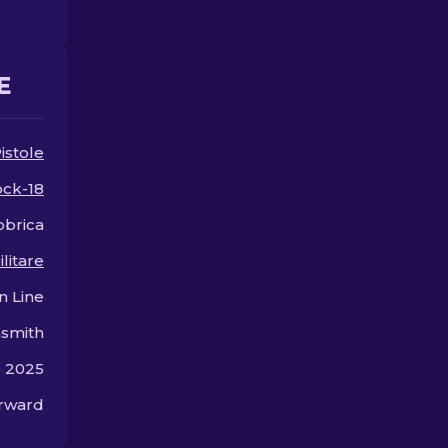
E
istole
ock-18
bbrica
ilitare
n Line
smith
o 2025
orward