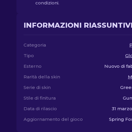
condizioni.
INFORMAZIONI RIASSUNTIV
Categoria
P
Tipo
Gl
Esterno
Nuovo di fa
Rarità della skin
M
Serie di skin
Gree
Stile di finitura
Gun
Data di rilascio
31 marz
Aggiornamento del gioco
Spring F