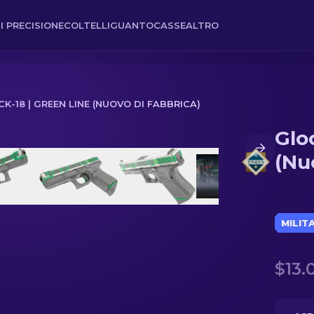
I PRECISIONE
COLTELLI
GUANTO
CASSE
ALTRO
K-18 | GREEN LINE (NUOVO DI FABBRICA)
Glo
 di fabbrica)
(Nu
MILIT
$13.