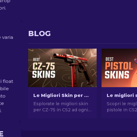
 drop
ri.
BLOG
 varia
 float
ibile
Le Migliori Skin per CZ-75 di CS2: Economiche alle più Care
ato
te
Esplorate le migliori skin
Scopri le migl
per CZ-75 in CS2 ad ogni
pistole in CS
.
prezzo, da quelle
stile senza 
economiche a quelle di
Le migliori sc
qualità superiore. Trovate
Desert Eagle
E
l'aggiornamento
molte altre!