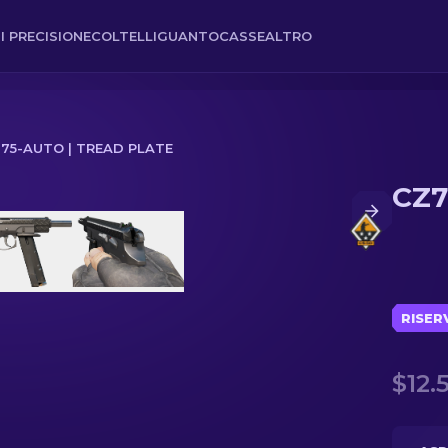
I PRECISIONE
COLTELLI
GUANTO
CASSE
ALTRO
75-AUTO | TREAD PLATE
CZ7
RISER
$12.