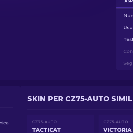
ASP
Nuo
Usu
Tes
Con
Segn
SKIN PER CZ75-AUTO SIMIL
CZ75-AUTO
CZ75-AUTO
mica
TACTICAT
VICTORIA