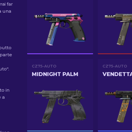
ai far
a una
butto
 parte
CZ75-AUTO
CZ75-AUTO
to".
MIDNIGHT PALM
VENDETT
o in
e a