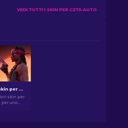
VEDI TUTTI I SKIN PER CZ75-AUTO
Le migliori skin per pistola in CS2 [2026]
iori skin per
2 per uno
compromessi.
elte per
, USP-S e