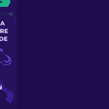
A
NA
ORE
DE
N