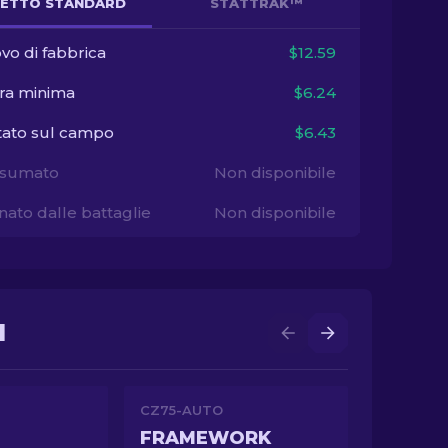
ETTO STANDARD
STATTRAK™
vo di fabbrica
$12.59
ra minima
$6.24
tato sul campo
$6.43
sumato
Non disponibile
ato dalle battaglie
Non disponibile
I
CZ75-AUTO
FRAMEWORK