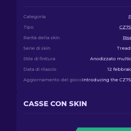
Categoria
P
Tipo
CZ75
Rarità della skin
Ris
Serie di skin
Tread
Stile di finitura
Anodizzato multi
Data di rilascio
12 febbrai
Aggiornamento del gioco
Introducing the CZ7
CASSE CON SKIN