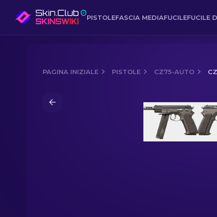
PISTOLE
FASCIA MEDIA
FUCILE
FUCILE D
PAGINA INIZIALE
PISTOLE
CZ75-AUTO
CZ
Media of
CZ75-Auto | Tread Plate