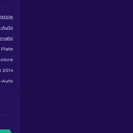
cosmetico perfetto per la
vostra arma!
istole
-Auto
ervato
 Plate
colore
o 2014
5-Auto