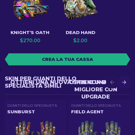
KNIGHT’S OATH
DEAD HAND
$
270.00
$
2.00
CREA LA TUA CASSA
SKIN PER GUANTI DELLO
OTTIENI UNA NUOVA SKIN CON BATTLE
OTTIENI UNA SKIN
SPECIALISTA SIMILI
MIGLIORE CON
UPGRADE
GUANTI DELLO SPECIALISTA
GUANTI DELLO SPECIALISTA
SUNBURST
FIELD AGENT