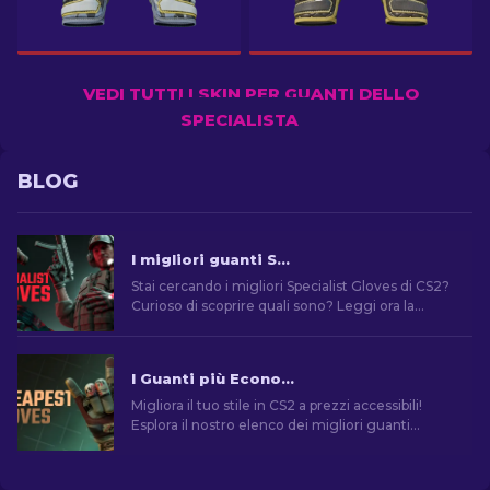
VEDI TUTTI I SKIN PER GUANTI DELLO
SPECIALISTA
BLOG
I migliori guanti Specialist da usare in CS2: Classifica
Stai cercando i migliori Specialist Gloves di CS2?
Curioso di scoprire quali sono? Leggi ora la
nostra guida per trovare il paio di guanti perfetto
per te!
I Guanti più Economici in CS2: La Collezione Definitiva [2026]
Migliora il tuo stile in CS2 a prezzi accessibili!
Esplora il nostro elenco dei migliori guanti
economici del gioco e migliora il tuo aspetto nel
gioco.