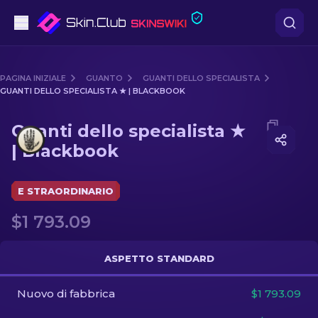
Pistole
PAGINA INIZIALE
GUANTO
GUANTI DELLO SPECIALISTA
GUANTI DELLO SPECIALISTA ★ | BLACKBOOK
Fascia media
Media of
Guanti dello specialista ★ | Blackbook
Guanti dello specialista ★
Fucile
| Blackbook
Fucile di precisione
E STRAORDINARIO
Coltelli
$1 793.09
Guanto
ASPETTO STANDARD
Casse
Nuovo di fabbrica
$1 793.09
Altro